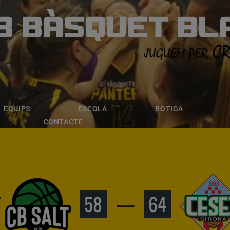
B BÀSQUET BL
ÀSQUET BLANE
ESCOLA
BOTIGA
INSCRIPCI
EQUIPS
ESCOLA
BOTIGA
CONTACTE
T
58
—
64