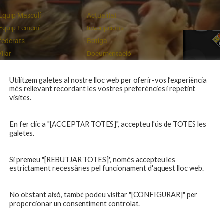
Equip Masculí
Actualitat
Equip Femení
Inscripcions
federats
Botiga
Vilar
Documentació
equips
Playoff
ies inferiors
Intranet
Utilitzem galetes al nostre lloc web per oferir-vos l’experiència
més rellevant recordant les vostres preferències i repetint
 a casa
Contacte
Un final rodó
visites.
En fer clic a "[ACCEPTAR TOTES]", accepteu l'ús de TOTES les
galetes.
Si premeu "[REBUTJAR TOTES]", només accepteu les
estrictament necessàries pel funcionament d'aquest lloc web.
No obstant això, també podeu visitar "[CONFIGURAR]" per
proporcionar un consentiment controlat.