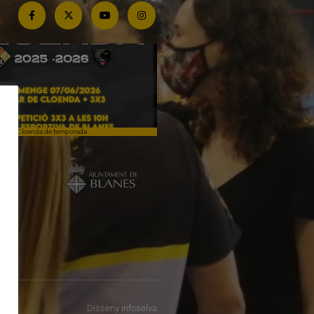
Cloenda de temporada
Campiones a Salou
Disseny
infoselva