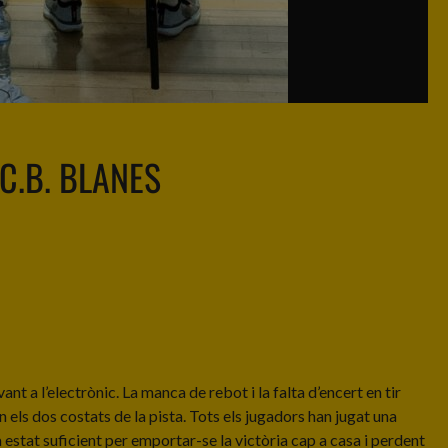
C.B. BLANES
ant a l’electrònic. La manca de rebot i la falta d’encert en tir
en els dos costats de la pista. Tots els jugadors han jugat una
a estat suficient per emportar-se la victòria cap a casa i perdent