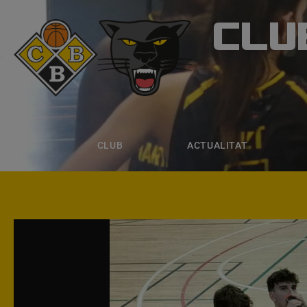
CLU
CLUB B
CLUB
ACTUALITAT
EQUIPS
CLUB
ACTUALITAT