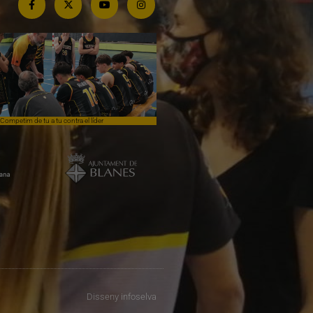
Competim de tu a tu contra el líder
Èpica lluita sense premi
Disseny
infoselva