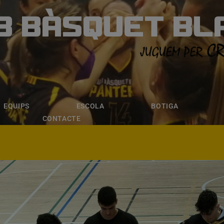
B BÀSQUET BL
ÀSQUET BLANE
ESCOLA
BOTIGA
INSCRIPCI
EQUIPS
ESCOLA
BOTIGA
CONTACTE