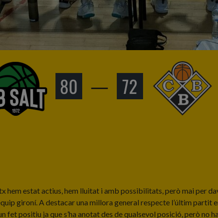
80
—
72
tx hem estat actius, hem lluitat i amb possibilitats, però mai per dav
l’equip gironí. A destacar una millora general respecte l’últim partit 
un fet positiu ja que s’ha anotat des de qualsevol posició, però no h