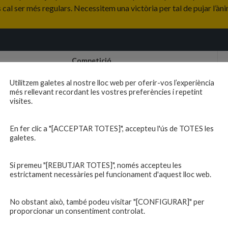
s cal ser més regulars. Necessitem una victòria per tal de pujar l’àn
Competició
Primer equip masculí 2022-23
Utilitzem galetes al nostre lloc web per oferir-vos l’experiència
més rellevant recordant les vostres preferències i repetint
visites.
En fer clic a "[ACCEPTAR TOTES]", accepteu l'ús de TOTES les
galetes.
Si premeu "[REBUTJAR TOTES]", només accepteu les
estrictament necessàries pel funcionament d'aquest lloc web.
No obstant això, també podeu visitar "[CONFIGURAR]" per
proporcionar un consentiment controlat.