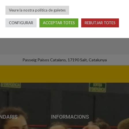
Salt - Pavelló Municipal d'Esports
Veure la nostra política de galetes
CONFIGURAR
ACCEPTAR TOTES
REBUTJAR TOTES
Passeig Països Catalans, 17190 Salt, Catalunya
NDARIS
INFORMACIONS