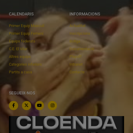
CALENDARIS
INFORMACIONS
Primer Equip Masculí
Actualitat
Primer Equip Femení
Inscripcions
Equips federats
Botiga
C.E. El Vilar
Documentació
Altres equips
Playoff
Categories inferiors
Intranet
Partits a casa
Contacte
SEGUEIX-NOS