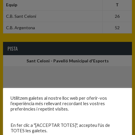
Equip
T
C.B. Sant Celoni
26
C.B. Argentona
52
PISTA
Sant Celoni - Pavelló Municipal d'Esports
Utilitzem galetes al nostre lloc web per oferir-vos
l’experiència més rellevant recordant les vostres
preferències i repetint visites.
En fer clic a "[ACCEPTAR TOTES]", accepteu l'ús de
TOTES les galetes.