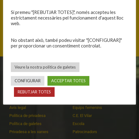
Si premeu "[REBUTJAR TOTES]", només accepteu les
estrictament necessàries pel funcionament d'aquest lloc
web.
Carrer Esteve Cardelús, 08470 Sant Celoni, Catalunya
No obstant això, també podeu visitar "[CONFIGURAR]"
per proporcionar un consentiment controlat.
Veure la nostra política de galetes
CLUB
EQUIPS
CONFIGURAR
ACCEPTAR TOTES
Història
Primer equip masculí
Organització
Primer equip femení
REBUTJAR TOTES
Publicacions
Equips masculins
Avís legal
Equips femenins
Política de privadesa
C.E. El Vilar
Política de galetes
Escola
Privadesa a les xarxes
Patrocinadors