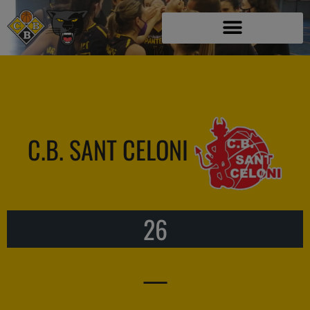
C.B. SANT CELONI
26
—