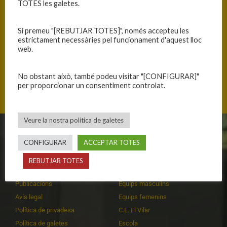
TOTES les galetes.
Si premeu "[REBUTJAR TOTES]", només accepteu les
estrictament necessàries pel funcionament d'aquest lloc
web.
No obstant això, també podeu visitar "[CONFIGURAR]"
Carrer Esteve Cardelús, 08470 Sant Celoni, Catalunya
per proporcionar un consentiment controlat.
Veure la nostra política de galetes
CLUB
EQUIPS
CONFIGURAR
ACCEPTAR TOTES
Història
Primer equip masculí
REBUTJAR TOTES
Organització
Primer equip femení
Publicacions
Equips masculins
Avís legal
Equips femenins
Política de privadesa
C.E. El Vilar
Política de galetes
Escola