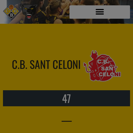
C.B. SANT CELONI
47
—