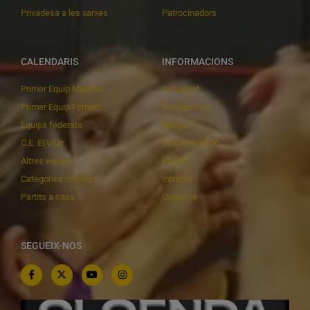
Privadesa a les xarxes
Patrocinadors
CALENDARIS
INFORMACIONS
Primer Equip Masculí
Actualitat
Primer Equip Femení
Inscripcions
Equips federats
Botiga
C.E. El Vilar
Documentació
Altres equips
Playoff
Categories inferiors
Intranet
Partits a casa
Contacte
SEGUEIX-NOS