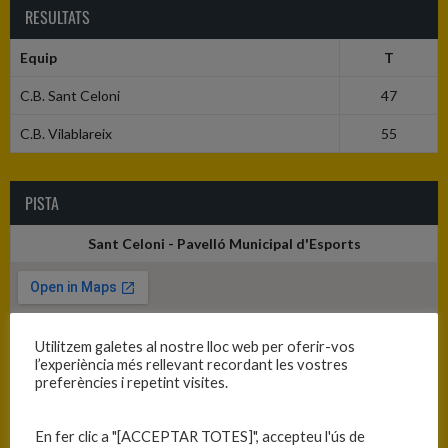
RESULTATS
Equip
T
C.B. Sant Celoni
47
C.B. Vilablareix
55
PISTA
Sant Celoni - Pavelló Municipal d'Esports
Utilitzem galetes al nostre lloc web per oferir-vos
l’experiència més rellevant recordant les vostres
preferències i repetint visites.
En fer clic a "[ACCEPTAR TOTES]", accepteu l'ús de