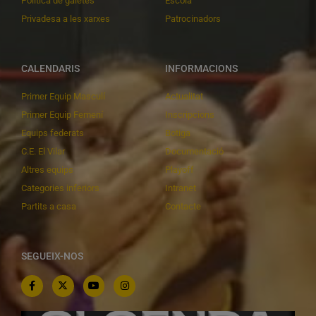
Política de galetes
Escola
Privadesa a les xarxes
Patrocinadors
CALENDARIS
INFORMACIONS
Primer Equip Masculí
Actualitat
Primer Equip Femení
Inscripcions
Equips federats
Botiga
C.E. El Vilar
Documentació
Altres equips
Playoff
Categories inferiors
Intranet
Partits a casa
Contacte
SEGUEIX-NOS