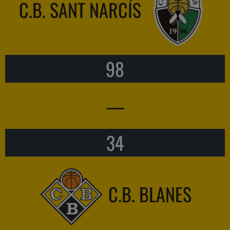
C.B. SANT NARCÍS
98
—
34
C.B. BLANES