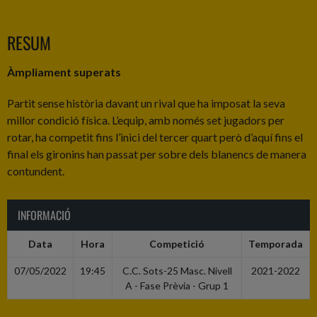
RESUM
Àmpliament superats
Partit sense història davant un rival que ha imposat la seva
millor condició física. L’equip, amb només set jugadors per
rotar, ha competit fins l’inici del tercer quart però d’aquí fins el
final els gironins han passat per sobre dels blanencs de manera
contundent.
INFORMACIÓ
Data
Hora
Competició
Temporada
07/05/2022
19:45
C.C. Sots-25 Masc. Nivell
2021-2022
A - Fase Prèvia - Grup 1