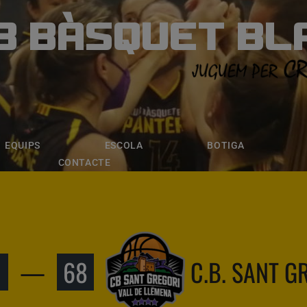
B BÀSQUET BL
ÀSQUET BLANE
ESCOLA
BOTIGA
INSCRIPCI
EQUIPS
ESCOLA
BOTIGA
CONTACTE
—
68
C.B. SANT G