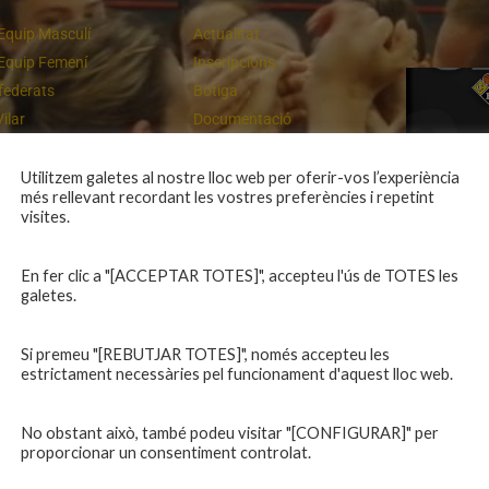
Equip Masculí
Actualitat
Equip Femení
Inscripcions
federats
Botiga
Vilar
Documentació
equips
Playoff
ies inferiors
Intranet
Utilitzem galetes al nostre lloc web per oferir-vos l’experiència
més rellevant recordant les vostres preferències i repetint
 a casa
Contacte
Un final rodó
visites.
En fer clic a "[ACCEPTAR TOTES]", accepteu l'ús de TOTES les
galetes.
Si premeu "[REBUTJAR TOTES]", només accepteu les
estrictament necessàries pel funcionament d'aquest lloc web.
No obstant això, també podeu visitar "[CONFIGURAR]" per
proporcionar un consentiment controlat.