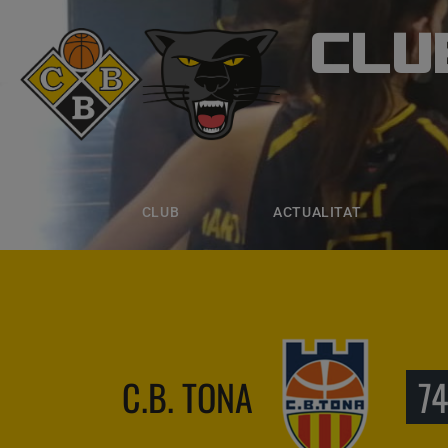
CLU
CLUB B
CLUB
ACTUALITAT
EQUIPS
CLUB
ACTUALITAT
C.B. TONA
74