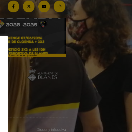
Cloenda de temporada
Campiones a Salou
Disseny
infoselva