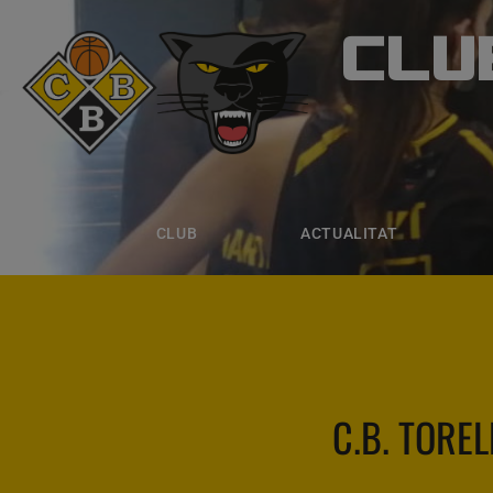
CLU
CLUB B
CLUB
ACTUALITAT
EQUIPS
CLUB
ACTUALITAT
C.B. TOREL