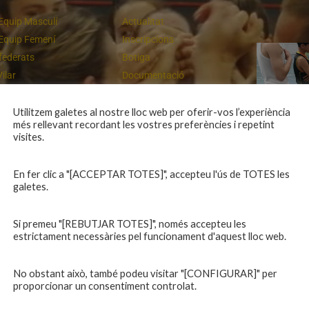
Equip Masculí
Actualitat
Equip Femení
Inscripcions
federats
Botiga
Vilar
Documentació
equips
Playoff
ies inferiors
Intranet
Utilitzem galetes al nostre lloc web per oferir-vos l’experiència
més rellevant recordant les vostres preferències i repetint
 a casa
Contacte
Campiones a Salou
visites.
En fer clic a "[ACCEPTAR TOTES]", accepteu l'ús de TOTES les
galetes.
Si premeu "[REBUTJAR TOTES]", només accepteu les
estrictament necessàries pel funcionament d'aquest lloc web.
No obstant això, també podeu visitar "[CONFIGURAR]" per
proporcionar un consentiment controlat.