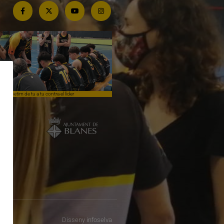
Competim de tu a tu contra el líder
Èpica lluita sense premi
Disseny
infoselva