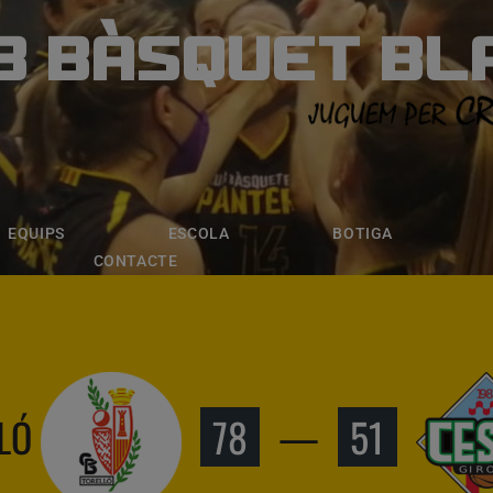
B BÀSQUET BL
ÀSQUET BLANE
ESCOLA
BOTIGA
INSCRIPCI
EQUIPS
ESCOLA
BOTIGA
CONTACTE
LÓ
78
—
51