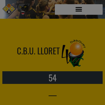
C.B.U. LLORET
54
—