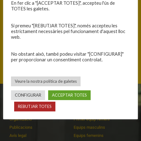
En fer clic a "[ACCEPTAR TOTES]", accepteu l'ús de
TOTES les galetes.
Si premeu "[REBUTJAR TOTES]", només accepteu les
estrictament necessàries pel funcionament d'aquest lloc
web.
No obstant això, també podeu visitar "[CONFIGURAR]"
per proporcionar un consentiment controlat.
Avgda Rieral s/n, 17310 Lloret de Mar, Catalunya
Veure la nostra política de galetes
CONFIGURAR
ACCEPTAR TOTES
CLUB
EQUIPS
REBUTJAR TOTES
Història
Primer equip masculí
Organització
Primer equip femení
Publicacions
Equips masculins
Avís legal
Equips femenins