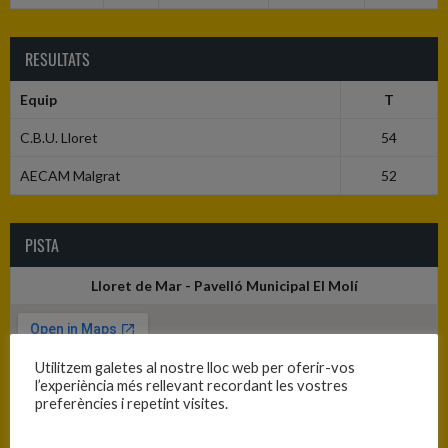
RESULTATS
Equip
T
C.B.U. Lloret
54
AECAM Malgrat
52
PISTA
Lloret de Mar - Pavelló Municipal El Molí
Utilitzem galetes al nostre lloc web per oferir-vos
l’experiència més rellevant recordant les vostres
preferències i repetint visites.