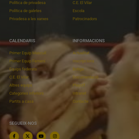
Política de privadesa
C.E. El Vilar
Política de galetes
Escola
Privadesa a les xarxes
Patrocinadors
CALENDARIS
INFORMACIONS
Primer Equip Masculí
Actualitat
Primer Equip Femení
Inscripcions
Equips federats
Botiga
C.E. El Vilar
Documentació
Altres equips
Playoff
Categories inferiors
Intranet
Partits a casa
Contacte
SEGUEIX-NOS