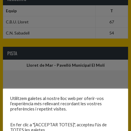
Equip
T
C.B.U. Lloret
67
C.N. Sabadell
54
PISTA
Lloret de Mar - Pavelló Municipal El Molí
Utilitzem galetes al nostre lloc web per oferir-vos
l’experiència més rellevant recordant les vostres
preferències i repetint visites.
En fer clic a "[ACCEPTAR TOTES]", accepteu l'ús de
TOTES les galetes.