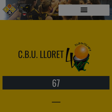
C.B.U. LLORET
67
—