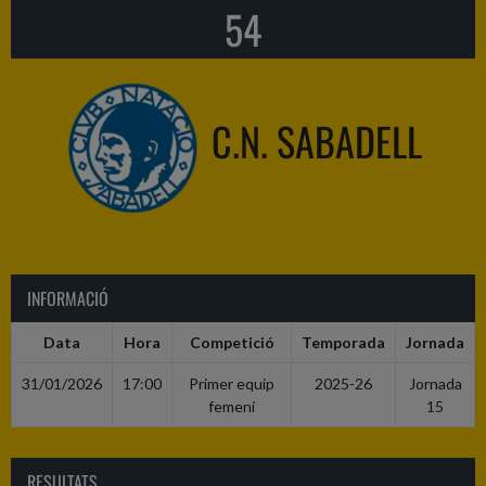
54
C.N. SABADELL
INFORMACIÓ
Data
Hora
Competició
Temporada
Jornada
31/01/2026
17:00
Primer equip
2025-26
Jornada
femení
15
RESULTATS