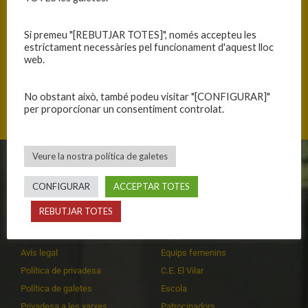
Si premeu "[REBUTJAR TOTES]", només accepteu les
estrictament necessàries pel funcionament d'aquest lloc
web.
Avgda Rieral s/n, 17310 Lloret de Mar, Catalunya
No obstant això, també podeu visitar "[CONFIGURAR]"
per proporcionar un consentiment controlat.
Veure la nostra política de galetes
CLUB
EQUIPS
CONFIGURAR
ACCEPTAR TOTES
Història
Primer equip masculí
REBUTJAR TOTES
Organització
Primer equip femení
Publicacions
Equips masculins
Avís legal
Equips femenins
Política de privadesa
C.E. El Vilar
Política de galetes
Escola
Privadesa a les xarxes
Patrocinadors