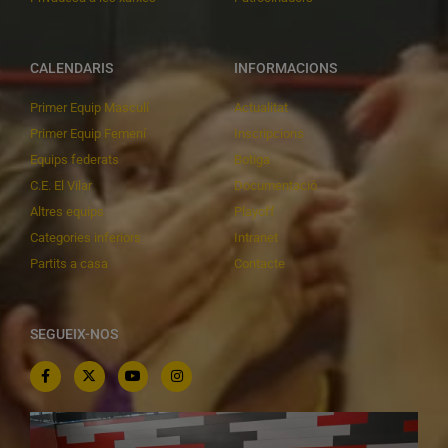
CALENDARIS
INFORMACIONS
Primer Equip Masculí
Actualitat
Primer Equip Femení
Inscripcions
Equips federats
Botiga
C.E. El Vilar
Documentació
Altres equips
Playoff
Categories inferiors
Intranet
Partits a casa
Contacte
SEGUEIX-NOS