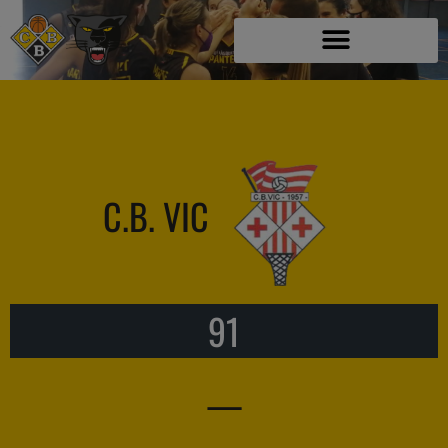
C.B. VIC
91
—