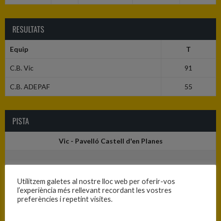
RESULTATS
Equip
T
C.B. Vic
91
C.B. ADEPAF
55
PISTA
Vic - Pavelló Castell d'en Planes
Utilitzem galetes al nostre lloc web per oferir-vos
l’experiència més rellevant recordant les vostres
preferències i repetint visites.