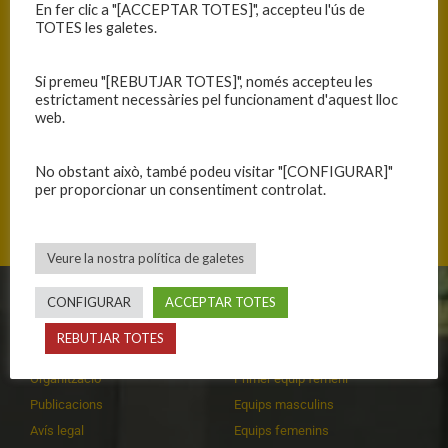
En fer clic a "[ACCEPTAR TOTES]", accepteu l'ús de
TOTES les galetes.
Si premeu "[REBUTJAR TOTES]", només accepteu les
estrictament necessàries pel funcionament d'aquest lloc
web.
No obstant això, també podeu visitar "[CONFIGURAR]"
per proporcionar un consentiment controlat.
Plaça del Pare Millan s/n, 08500 Vic, Catalunya
Veure la nostra política de galetes
CONFIGURAR
ACCEPTAR TOTES
CLUB
EQUIPS
REBUTJAR TOTES
Història
Primer equip masculí
Organització
Primer equip femení
Publicacions
Equips masculins
Avís legal
Equips femenins