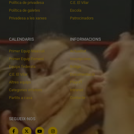
Política de privadesa
C.E. El Vilar
Política de galetes
Escola
Privadesa a les xarxes
Patrocinadors
CALENDARIS
INFORMACIONS
Primer Equip Masculí
Actualitat
Primer Equip Femení
Inscripcions
Equips federats
Botiga
C.E. El Vilar
Documentació
Altres equips
Playoff
Categories inferiors
Intranet
Partits a casa
Contacte
SEGUEIX-NOS