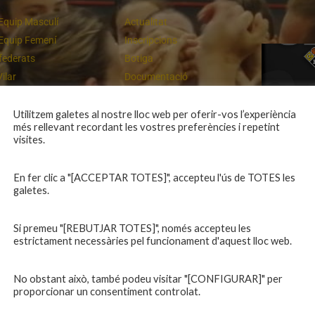
Equip Masculí
Actualitat
Equip Femení
Inscripcions
federats
Botiga
Vilar
Documentació
equips
Playoff
ies inferiors
Intranet
Utilitzem galetes al nostre lloc web per oferir-vos l’experiència
més rellevant recordant les vostres preferències i repetint
 a casa
Contacte
Un final rodó
visites.
En fer clic a "[ACCEPTAR TOTES]", accepteu l'ús de TOTES les
galetes.
Si premeu "[REBUTJAR TOTES]", només accepteu les
estrictament necessàries pel funcionament d'aquest lloc web.
No obstant això, també podeu visitar "[CONFIGURAR]" per
proporcionar un consentiment controlat.