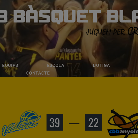
B BÀSQUET BL
ÀSQUET BLANE
ESCOLA
BOTIGA
INSCRIPCI
EQUIPS
ESCOLA
BOTIGA
CONTACTE
39
—
22