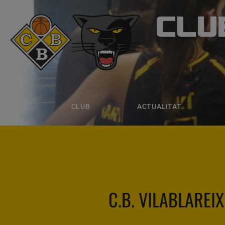
CLU
CLUB B
CLUB
ACTUALITAT
EQUIPS
CLUB
ACTUALITAT
C.B. VILABLAREIX