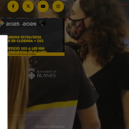
Cloenda de temporada
Campiones a Salou
Disseny
infoselva