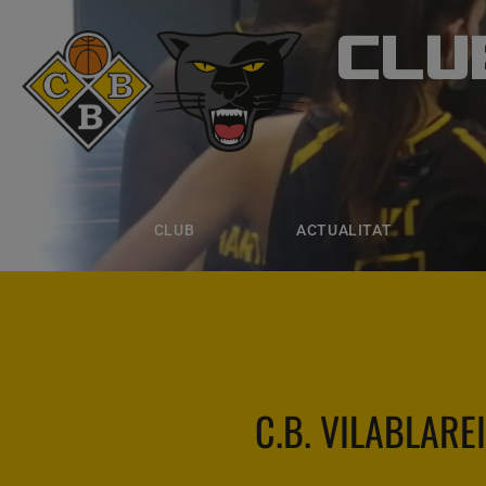
CLU
CLUB B
CLUB
ACTUALITAT
EQUIPS
CLUB
ACTUALITAT
C.B. VILABLARE