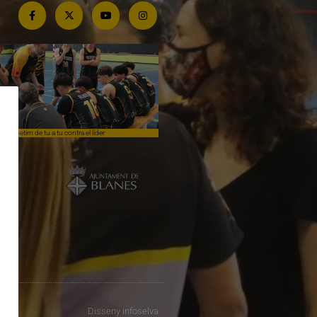
Competim de tu a tu contra el líder
Èpica lluita sense premi
Disseny
infoselva