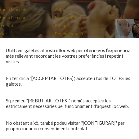
Equip Masculí
Actualitat
Equip Femení
Inscripcions
federats
Botiga
Vilar
Documentació
equips
Playoff
ies inferiors
Intranet
Utilitzem galetes al nostre lloc web per oferir-vos l’experiència
més rellevant recordant les vostres preferències i repetint
 a casa
Contacte
Campiones a Salou
visites.
En fer clic a "[ACCEPTAR TOTES]", accepteu l'ús de TOTES les
galetes.
Si premeu "[REBUTJAR TOTES]", només accepteu les
estrictament necessàries pel funcionament d'aquest lloc web.
No obstant això, també podeu visitar "[CONFIGURAR]" per
proporcionar un consentiment controlat.