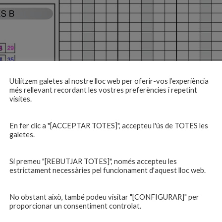
Utilitzem galetes al nostre lloc web per oferir-vos l’experiència
més rellevant recordant les vostres preferències i repetint
visites.
En fer clic a "[ACCEPTAR TOTES]", accepteu l'ús de TOTES les
galetes.
Si premeu "[REBUTJAR TOTES]", només accepteu les
estrictament necessàries pel funcionament d'aquest lloc web.
No obstant això, també podeu visitar "[CONFIGURAR]" per
proporcionar un consentiment controlat.