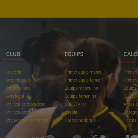
CLUB
EQUIPS
CALE
Història
Primer equip masculí
Primer 
Organització
Primer equip femení
Primer 
Publicacions
Equips masculins
Equips 
Avís legal
Equips femenins
C.E. El 
Política de privadesa
C.E. El Vilar
Altres 
Política de galetes
Escola
Categor
Privadesa a les xarxes
Patrocinadors
Partits
m lluitant pel primer lloc
Molt bona imatge de l'equip