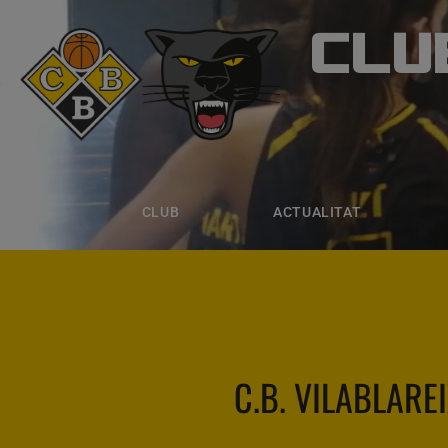
CLU
CLUB B
CLUB
ACTUALITAT
EQUIPS
CLUB
ACTUALITAT
C.B. VILABLARE