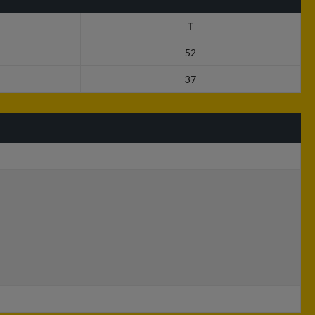
T
52
37