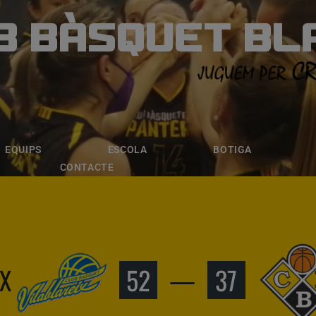
B BÀSQUET BL
ÀSQUET BLANE
ESCOLA
BOTIGA
INSCRIPCI
EQUIPS
ESCOLA
BOTIGA
CONTACTE
IX
52
—
37