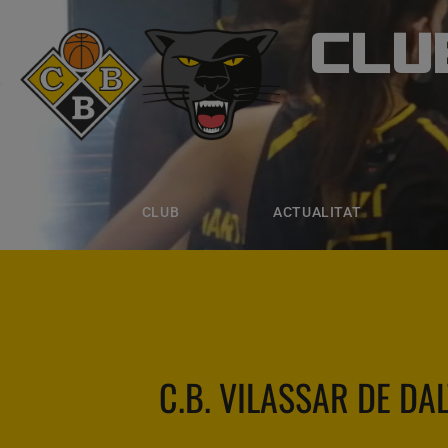
CLU
CLUB B
CLUB
ACTUALITAT
EQUIPS
CLUB
ACTUALITAT
C.B. VILASSAR DE DAL