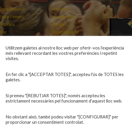
Equip Masculí
Actualitat
Equip Femení
Inscripcions
federats
Botiga
Vilar
Documentació
equips
Playoff
ies inferiors
Intranet
Utilitzem galetes al nostre lloc web per oferir-vos l’experiència
més rellevant recordant les vostres preferències i repetint
 a casa
Contacte
Un final rodó
visites.
En fer clic a "[ACCEPTAR TOTES]", accepteu l'ús de TOTES les
galetes.
Si premeu "[REBUTJAR TOTES]", només accepteu les
estrictament necessàries pel funcionament d'aquest lloc web.
No obstant això, també podeu visitar "[CONFIGURAR]" per
proporcionar un consentiment controlat.