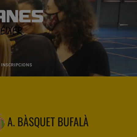
ANES
S
ONS
CONTACTE
INSCRIPCIONS
A. BÀSQUET BUFALÀ