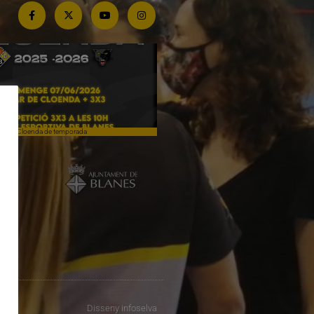
Cloenda de temporada
Campiones a Salou
Disseny
infoselva