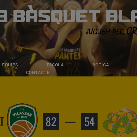
B BÀSQUET BL
ÀSQUET BLANE
ESCOLA
BOTIGA
INSCRIPCI
EQUIPS
ESCOLA
BOTIGA
CONTACTE
T
82
—
54