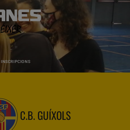
ANES
S
ONS
CONTACTE
INSCRIPCIONS
C.B. GUÍXOLS