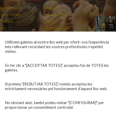
Equip Masculí
Actualitat
Equip Femení
Inscripcions
federats
Botiga
Vilar
Documentació
equips
Playoff
ies inferiors
Intranet
Utilitzem galetes al nostre lloc web per oferir-vos l’experiència
més rellevant recordant les vostres preferències i repetint
 a casa
Contacte
Cloenda de temporada
visites.
En fer clic a "[ACCEPTAR TOTES]", accepteu l'ús de TOTES les
galetes.
Si premeu "[REBUTJAR TOTES]", només accepteu les
estrictament necessàries pel funcionament d'aquest lloc web.
No obstant això, també podeu visitar "[CONFIGURAR]" per
proporcionar un consentiment controlat.