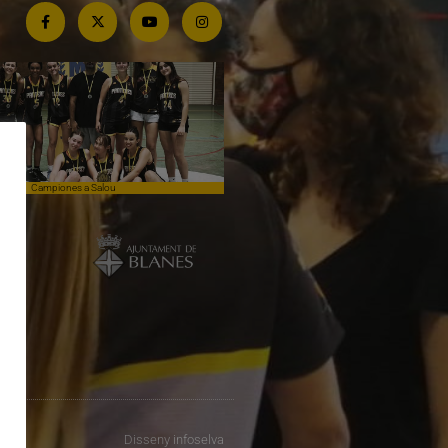
Campiones a Salou
Competim de tu a tu contra el lí
Disseny
infoselva