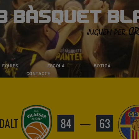
B BÀSQUET BL
ÀSQUET BLANE
ESCOLA
BOTIGA
INSCRIPCI
EQUIPS
ESCOLA
BOTIGA
CONTACTE
 DALT
84
—
63