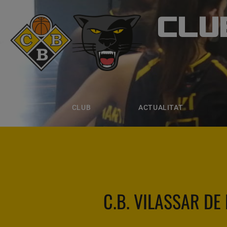
CLU
CLUB B
CLUB
ACTUALITAT
EQUIPS
CLUB
ACTUALITAT
C.B. VILASSAR DE