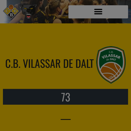
C.B. VILASSAR DE DALT
73
—