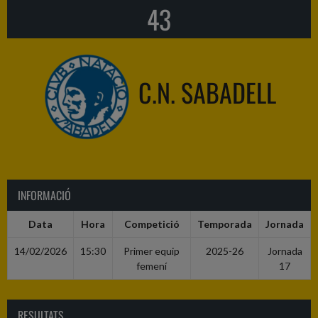
43
C.N. SABADELL
INFORMACIÓ
Data
Hora
Competició
Temporada
Jornada
14/02/2026
15:30
Primer equip
2025-26
Jornada
femení
17
RESULTATS