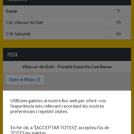
Equip
T
C.B. Vilassar de Dalt
73
C.N. Sabadell
43
PISTA
Vilassar de Dalt - Pavelló Esportiu Can Banus
Utilitzem galetes al nostre lloc web per oferir-vos
l’experiència més rellevant recordant les vostres
preferències i repetint visites.
En fer clic a "[ACCEPTAR TOTES]", accepteu l'ús de
TOTES les galetes.