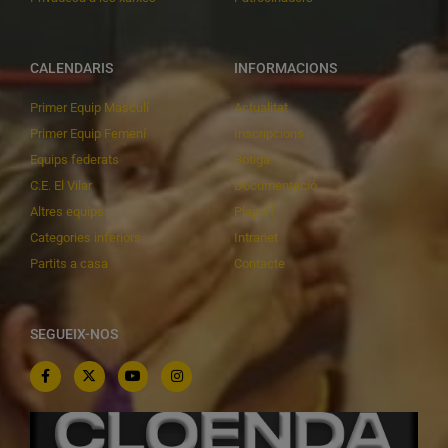
CALENDARIS
INFORMACIONS
Primer Equip Masculí
Actualitat
Primer Equip Femení
Inscripcions
Equips federats
Botiga
C.E. El Vilar
Documentació
Altres equips
Playoff
Categories inferiors
Intranet
Partits a casa
Contacte
SEGUEIX-NOS