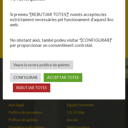
Si premeu "[REBUTJAR TOTES]", només accepteu les
estrictament necessàries pel funcionament d'aquest lloc
web.
Sants Màrtirs s/n, 08329 Vilassar de Dalt, Catalunya
No obstant això, també podeu visitar "[CONFIGURAR]"
per proporcionar un consentiment controlat.
Veure la nostra política de galetes
CLUB
EQUIPS
CONFIGURAR
ACCEPTAR TOTES
Història
Primer equip masculí
REBUTJAR TOTES
Organització
Primer equip femení
Publicacions
Equips masculins
Avís legal
Equips femenins
Política de privadesa
C.E. El Vilar
Política de galetes
Escola
Privadesa a les xarxes
Patrocinadors