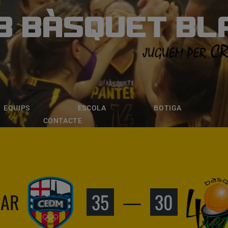
B BÀSQUET BL
ÀSQUET BLANE
ESCOLA
BOTIGA
INSCRIPCI
EQUIPS
ESCOLA
BOTIGA
CONTACTE
MAR
35
—
30