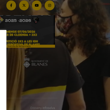
Cloenda de temporada
Campiones a Salou
Disseny
infoselva