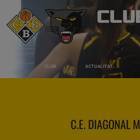
CLU
CLUB B
CLUB
ACTUALITAT
EQUIPS
CLUB
ACTUALITAT
C.E. DIAGONAL 