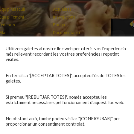
Equip Masculí
Actualitat
Equip Femení
Inscripcions
federats
Botiga
Vilar
Documentació
equips
Playoff
ies inferiors
Intranet
Utilitzem galetes al nostre lloc web per oferir-vos l’experiència
més rellevant recordant les vostres preferències i repetint
 a casa
Contacte
Un final rodó
visites.
En fer clic a "[ACCEPTAR TOTES]", accepteu l'ús de TOTES les
galetes.
Si premeu "[REBUTJAR TOTES]", només accepteu les
estrictament necessàries pel funcionament d'aquest lloc web.
No obstant això, també podeu visitar "[CONFIGURAR]" per
proporcionar un consentiment controlat.