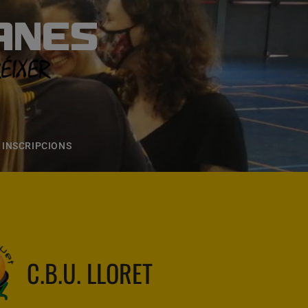
ANES
S
ONS
CONTACTE
INSCRIPCIONS
C.B.U. LLORET