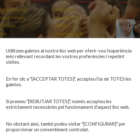
Equip Masculí
Actualitat
Equip Femení
Inscripcions
federats
Botiga
Vilar
Documentació
equips
Playoff
ies inferiors
Intranet
Utilitzem galetes al nostre lloc web per oferir-vos l’experiència
més rellevant recordant les vostres preferències i repetint
 a casa
Contacte
Campiones a Salou
visites.
En fer clic a "[ACCEPTAR TOTES]", accepteu l'ús de TOTES les
galetes.
Si premeu "[REBUTJAR TOTES]", només accepteu les
estrictament necessàries pel funcionament d'aquest lloc web.
No obstant això, també podeu visitar "[CONFIGURAR]" per
proporcionar un consentiment controlat.