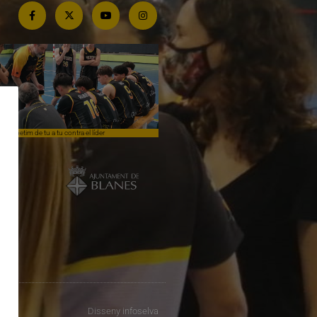
Competim de tu a tu contra el líder
Èpica lluita sense premi
Disseny
infoselva