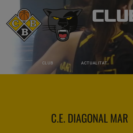
CLU
CLUB B
CLUB
ACTUALITAT
EQUIPS
CLUB
ACTUALITAT
C.E. DIAGONAL MAR