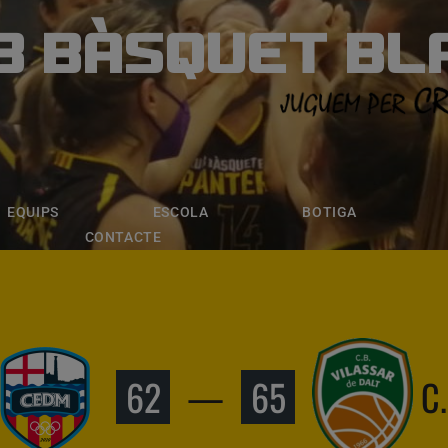
B BÀSQUET BL
ÀSQUET BLANE
ESCOLA
BOTIGA
INSCRIPCI
EQUIPS
ESCOLA
BOTIGA
CONTACTE
62
—
65
C