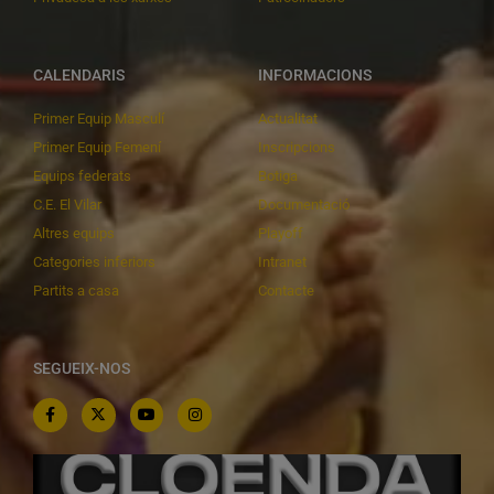
CALENDARIS
INFORMACIONS
Primer Equip Masculí
Actualitat
Primer Equip Femení
Inscripcions
Equips federats
Botiga
C.E. El Vilar
Documentació
Altres equips
Playoff
Categories inferiors
Intranet
Partits a casa
Contacte
SEGUEIX-NOS