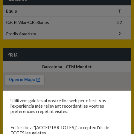
Equip
T
C.E. El Vilar-C.B. Blanes
32
Prodis Ametista
2
PISTA
Barcelona - CEM Mundet
Utilitzem galetes al nostre lloc web per oferir-vos
l’experiència més rellevant recordant les vostres
preferències i repetint visites.
En fer clic a "[ACCEPTAR TOTES]", accepteu l'ús de
TOTES les galetes.