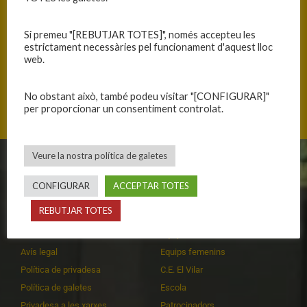
Si premeu "[REBUTJAR TOTES]", només accepteu les
estrictament necessàries pel funcionament d'aquest lloc
web.
Avinguda Artur Mundet, 08001 Barcelona, Catalunya
No obstant això, també podeu visitar "[CONFIGURAR]"
per proporcionar un consentiment controlat.
Veure la nostra política de galetes
CLUB
EQUIPS
CONFIGURAR
ACCEPTAR TOTES
Història
Primer equip masculí
REBUTJAR TOTES
Organització
Primer equip femení
Publicacions
Equips masculins
Avís legal
Equips femenins
Política de privadesa
C.E. El Vilar
Política de galetes
Escola
Privadesa a les xarxes
Patrocinadors