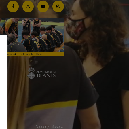
Competim de tu a tu contra el líder
Èpica lluita sense premi
Disseny
infoselva