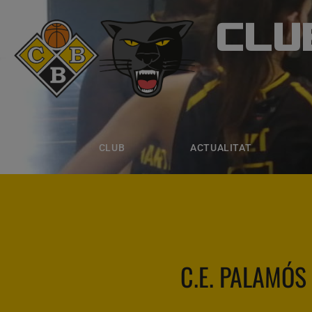
CLU
CLUB B
CLUB
ACTUALITAT
EQUIPS
CLUB
ACTUALITAT
C.E. PALAMÓS