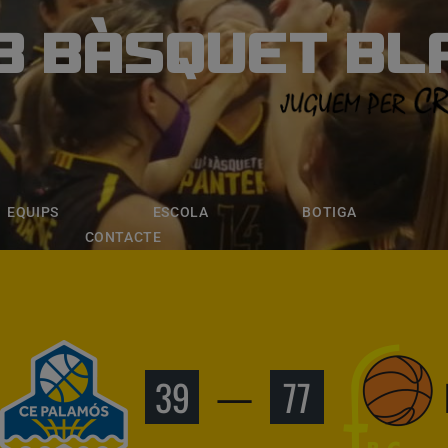
B BÀSQUET BL
ÀSQUET BLANE
ESCOLA
BOTIGA
INSCRIPCI
EQUIPS
ESCOLA
BOTIGA
CONTACTE
39
—
77