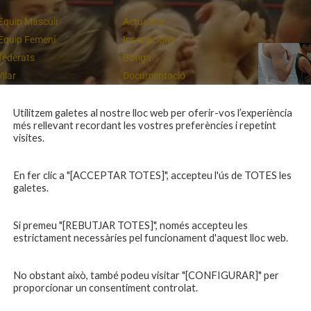
Equip Masculí
Actualitat
Equip Femení
Inscripcions
federats
Botiga
Vilar
Documentació
equips
Playoff
ies inferiors
Intranet
Utilitzem galetes al nostre lloc web per oferir-vos l’experiència
més rellevant recordant les vostres preferències i repetint
 a casa
Contacte
Campiones a Salou
visites.
En fer clic a "[ACCEPTAR TOTES]", accepteu l'ús de TOTES les
galetes.
Si premeu "[REBUTJAR TOTES]", només accepteu les
estrictament necessàries pel funcionament d'aquest lloc web.
No obstant això, també podeu visitar "[CONFIGURAR]" per
proporcionar un consentiment controlat.