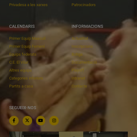
Privadesa a les xarxes
Patrocinadors
CALENDARIS
INFORMACIONS
Primer Equip Masculí
Actualitat
Primer Equip Femení
Inscripcions
Equips federats
Botiga
C.E. El Vilar
Documentació
Altres equips
Playoff
Categories inferiors
Intranet
Partits a casa
Contacte
SEGUEIX-NOS