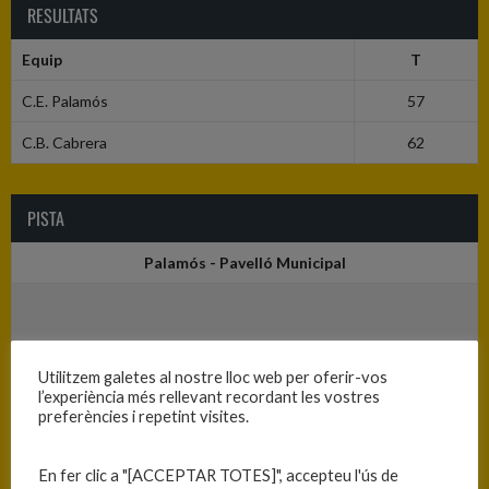
RESULTATS
Equip
T
C.E. Palamós
57
C.B. Cabrera
62
PISTA
Palamós - Pavelló Municipal
Utilitzem galetes al nostre lloc web per oferir-vos
l’experiència més rellevant recordant les vostres
preferències i repetint visites.
En fer clic a "[ACCEPTAR TOTES]", accepteu l'ús de