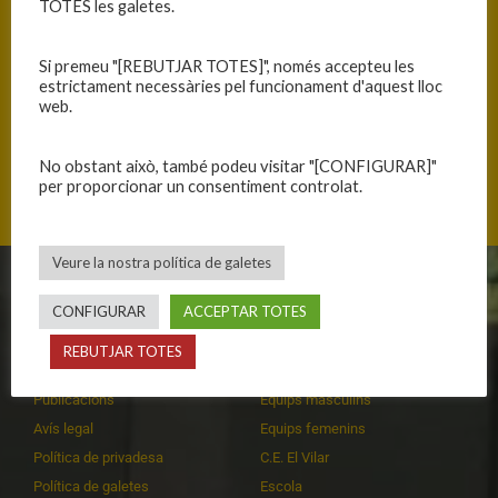
TOTES les galetes.
Si premeu "[REBUTJAR TOTES]", només accepteu les
estrictament necessàries pel funcionament d'aquest lloc
web.
No obstant això, també podeu visitar "[CONFIGURAR]"
Plaça Vila-romà, 17230 Palamós, Catalunya
per proporcionar un consentiment controlat.
Veure la nostra política de galetes
CLUB
EQUIPS
CONFIGURAR
ACCEPTAR TOTES
Història
Primer equip masculí
REBUTJAR TOTES
Organització
Primer equip femení
Publicacions
Equips masculins
Avís legal
Equips femenins
Política de privadesa
C.E. El Vilar
Política de galetes
Escola