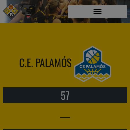
C.E. PALAMÓS
57
—