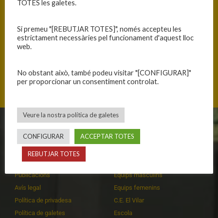
TOTES les galetes.
Si premeu "[REBUTJAR TOTES]", només accepteu les
estrictament necessàries pel funcionament d'aquest lloc
web.
No obstant això, també podeu visitar "[CONFIGURAR]"
Plaça Vila-romà, 17230 Palamós, Catalunya
per proporcionar un consentiment controlat.
Veure la nostra política de galetes
CLUB
EQUIPS
CONFIGURAR
ACCEPTAR TOTES
Història
Primer equip masculí
REBUTJAR TOTES
Organització
Primer equip femení
Publicacions
Equips masculins
Avís legal
Equips femenins
Política de privadesa
C.E. El Vilar
Política de galetes
Escola