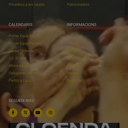
Privadesa a les xarxes
Patrocinadors
CALENDARIS
INFORMACIONS
Primer Equip Masculí
Actualitat
Primer Equip Femení
Inscripcions
Equips federats
Botiga
C.E. El Vilar
Documentació
Altres equips
Playoff
Categories inferiors
Intranet
Partits a casa
Contacte
SEGUEIX-NOS