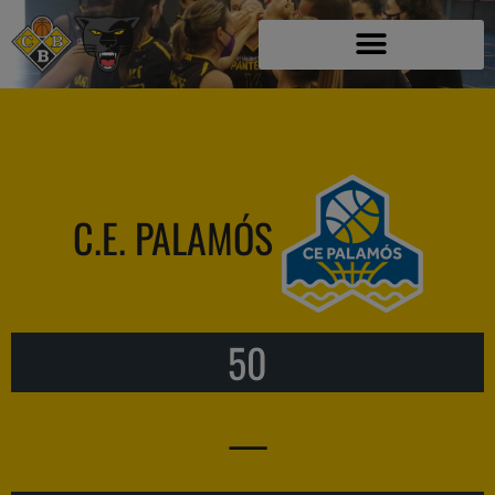
C.E. PALAMÓS
50
—