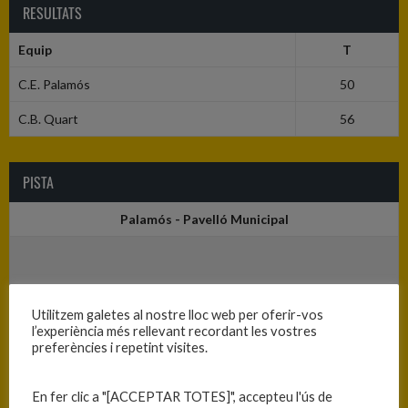
RESULTATS
Equip
T
C.E. Palamós
50
C.B. Quart
56
PISTA
Palamós - Pavelló Municipal
Utilitzem galetes al nostre lloc web per oferir-vos
l’experiència més rellevant recordant les vostres
preferències i repetint visites.
En fer clic a "[ACCEPTAR TOTES]", accepteu l'ús de