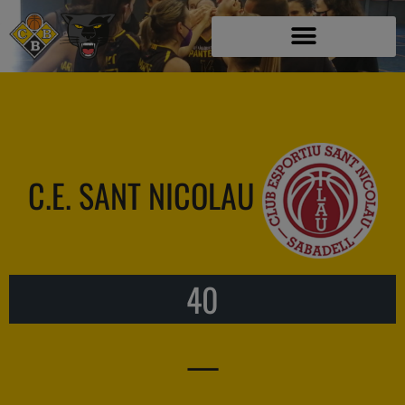
C.E. SANT NICOLAU
40
—