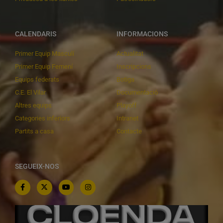
CALENDARIS
INFORMACIONS
Primer Equip Masculí
Actualitat
Primer Equip Femení
Inscripcions
Equips federats
Botiga
C.E. El Vilar
Documentació
Altres equips
Playoff
Categories inferiors
Intranet
Partits a casa
Contacte
SEGUEIX-NOS