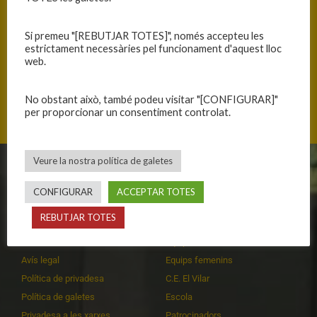
Si premeu "[REBUTJAR TOTES]", només accepteu les
estrictament necessàries pel funcionament d'aquest lloc
web.
Carrer del Jardí 72-74, 08202 Sabadell, Catalunya
No obstant això, també podeu visitar "[CONFIGURAR]"
per proporcionar un consentiment controlat.
Veure la nostra política de galetes
CLUB
EQUIPS
CONFIGURAR
ACCEPTAR TOTES
Història
Primer equip masculí
REBUTJAR TOTES
Organització
Primer equip femení
Publicacions
Equips masculins
Avís legal
Equips femenins
Política de privadesa
C.E. El Vilar
Política de galetes
Escola
Privadesa a les xarxes
Patrocinadors