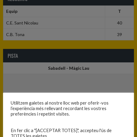
Equip
T
C.E. Sant Nicolau
40
C.B. Tona
39
PISTA
Sabadell - Màgic Lau
Utilitzem galetes al nostre lloc web per oferir-vos
l’experiència més rellevant recordant les vostres
preferències i repetint visites.
En fer clic a "[ACCEPTAR TOTES]", accepteu l'ús de
TOTES les galetes.