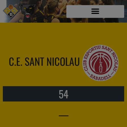
C.E. SANT NICOLAU
54
—