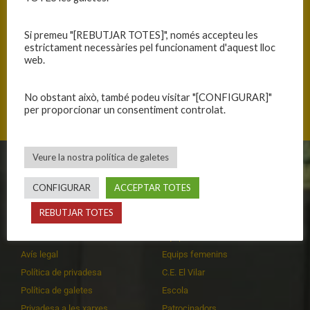
Si premeu "[REBUTJAR TOTES]", només accepteu les
estrictament necessàries pel funcionament d'aquest lloc
web.
Carrer del Jardí 72-74, 08202 Sabadell, Catalunya
No obstant això, també podeu visitar "[CONFIGURAR]"
per proporcionar un consentiment controlat.
Veure la nostra política de galetes
CLUB
EQUIPS
CONFIGURAR
ACCEPTAR TOTES
Història
Primer equip masculí
REBUTJAR TOTES
Organització
Primer equip femení
Publicacions
Equips masculins
Avís legal
Equips femenins
Política de privadesa
C.E. El Vilar
Política de galetes
Escola
Privadesa a les xarxes
Patrocinadors