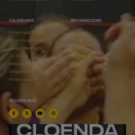
CALENDARIS
INFORMACIONS
Primer Equip Masculí
Actualitat
Primer Equip Femení
Inscripcions
Equips federats
Botiga
C.E. El Vilar
Documentació
Altres equips
Playoff
Categories inferiors
Intranet
Partits a casa
Contacte
SEGUEIX-NOS