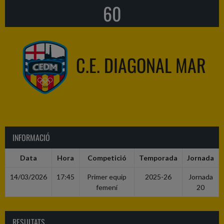
60
C.E. DIAGONAL MAR
INFORMACIÓ
Data
Hora
Competició
Temporada
Jornada
14/03/2026
17:45
Primer equip
2025-26
Jornada
femení
20
RESULTATS