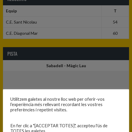
Equip
T
C.E. Sant Nicolau
54
C.E. Diagonal Mar
60
PISTA
Sabadell - Màgic Lau
Utilitzem galetes al nostre lloc web per oferir-vos
l’experiència més rellevant recordant les vostres
preferències i repetint visites.
En fer clic a "[ACCEPTAR TOTES]", accepteu l'ús de
TOTES les galetes.