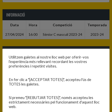
INFORMACIÓ
Data
Hora
Competició
Temporada
27/04/2024
16:00
Sènior C masculí 2023-24
2023-24
RESULTATS
Utilitzem galetes al nostre lloc web per oferir-vos
l’experiència més rellevant recordant les vostres
Equip
T
preferències i repetint visites.
C.P. Santjoanenc
52
En fer clic a "[ACCEPTAR TOTES]", accepteu l'ús de
C.B. Blanes
86
TOTES les galetes.
PISTA
Si premeu "[REBUTJAR TOTES]", només accepteu les
estrictament necessàries pel funcionament d'aquest lloc
web.
Sant Joan Les Fonts - Poliesportiu Santjoanenc