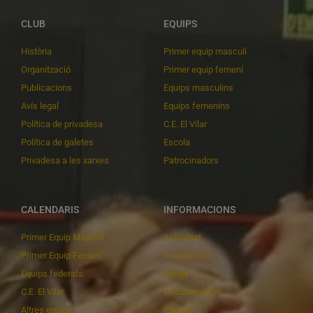
CLUB
EQUIPS
Història
Primer equip masculí
Organització
Primer equip femení
Publicacions
Equips masculins
Avís legal
Equips femenins
Política de privadesa
C.E. El Vilar
Política de galetes
Escola
Privadesa a les xarxes
Patrocinadors
CALENDARIS
INFORMACIONS
Primer Equip Masculí
Actualitat
Primer Equip Femení
Inscripcions
Equips federats
Botiga
C.E. El Vilar
Documentació
Altres equips
Playoff