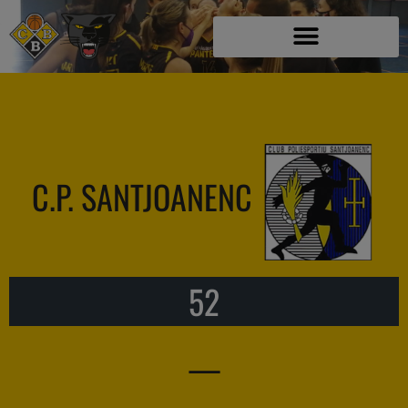
C.P. SANTJOANENC
52
—