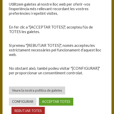
Utilitzem galetes al nostre lloc web per oferir-vos
INFORMACIÓ
l’experiència més rellevant recordant les vostres
preferències i repetint visites.
Data
Hora
Competició
Temporada
Jornada
19/12/2021
12:30
C.C. Primera
2021-2022
Jornada
En fer clic a "[ACCEPTAR TOTES]", accepteu l'ús de
Categoria
11
TOTES les galetes.
Masc. - Fase
Prèvia - Grup
Si premeu "[REBUTJAR TOTES]", només accepteu les
3
estrictament necessàries pel funcionament d'aquest lloc
web.
RESULTATS
No obstant això, també podeu visitar "[CONFIGURAR]"
per proporcionar un consentiment controlat.
Equip
T
CESET
76
Veure la nostra política de galetes
C.B. Blanes
75
CONFIGURAR
ACCEPTAR TOTES
PISTA
REBUTJAR TOTES