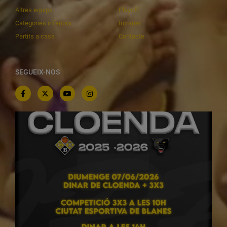
Altres equips
Playoff
Categories inferiors
Intranet
Partits a casa
Contacte
SEGUEIX-NOS