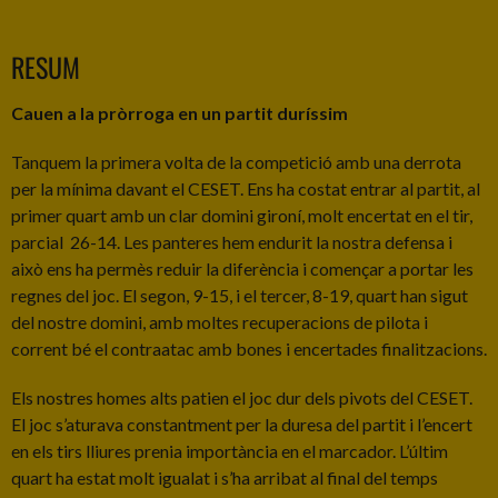
RESUM
Cauen a la pròrroga en un partit duríssim
Tanquem la primera volta de la competició amb una derrota
per la mínima davant el CESET. Ens ha costat entrar al partit, al
primer quart amb un clar domini gironí, molt encertat en el tir,
parcial 26-14. Les panteres hem endurit la nostra defensa i
això ens ha permès reduir la diferència i començar a portar les
regnes del joc. El segon, 9-15, i el tercer, 8-19, quart han sigut
del nostre domini, amb moltes recuperacions de pilota i
corrent bé el contraatac amb bones i encertades finalitzacions.
Els nostres homes alts patien el joc dur dels pivots del CESET.
El joc s’aturava constantment per la duresa del partit i l’encert
en els tirs lliures prenia importància en el marcador. L’últim
quart ha estat molt igualat i s’ha arribat al final del temps