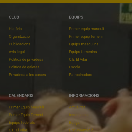
CLUB
EQUIPS
Història
Primer equip masculí
Organització
Primer equip femení
Publicacions
Equips masculins
Avís legal
Equips femenins
Política de privadesa
C.E. El Vilar
Política de galetes
Escola
Privadesa a les xarxes
Patrocinadors
CALENDARIS
INFORMACIONS
Primer Equip Masculí
Actualitat
Primer Equip Femení
Inscripcions
Equips federats
Botiga
C.E. El Vilar
Documentació