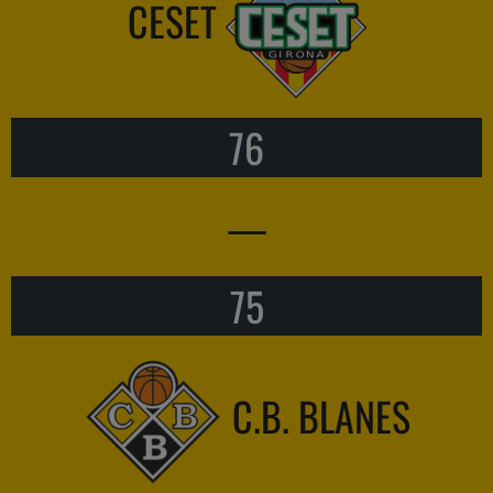
CESET
76
—
75
C.B. BLANES