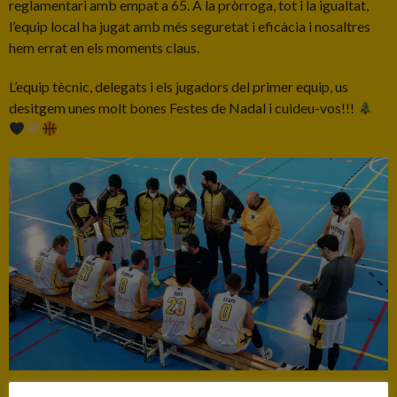
reglamentari amb empat a 65. A la pròrroga, tot i la igualtat,
l’equip local ha jugat amb més seguretat i eficàcia i nosaltres
hem errat en els moments claus.
L’equip tècnic, delegats i els jugadors del primer equip, us
desitgem unes molt bones Festes de Nadal i cuideu-vos!!!