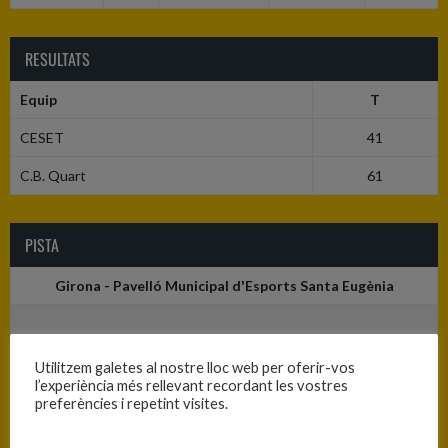
RESULTATS
Equip
T
CESET
41
C.B. Quart
61
PISTA
Girona - Pavelló Municipal d'Esports Santa Eugènia
Utilitzem galetes al nostre lloc web per oferir-vos
l’experiència més rellevant recordant les vostres
preferències i repetint visites.