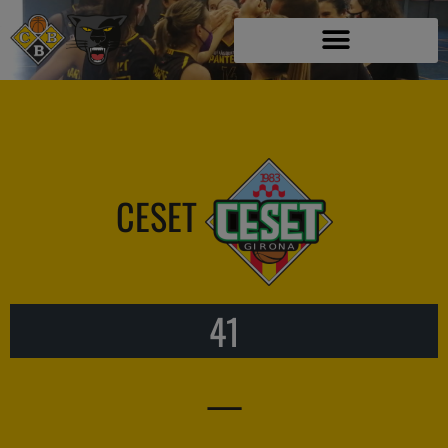
CESET
41
—