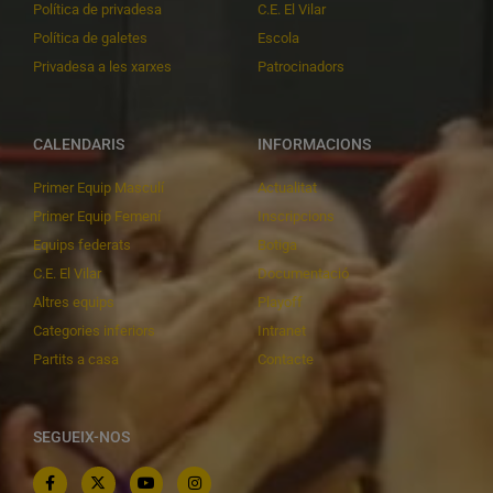
Política de privadesa
C.E. El Vilar
Política de galetes
Escola
Privadesa a les xarxes
Patrocinadors
CALENDARIS
INFORMACIONS
Primer Equip Masculí
Actualitat
Primer Equip Femení
Inscripcions
Equips federats
Botiga
C.E. El Vilar
Documentació
Altres equips
Playoff
Categories inferiors
Intranet
Partits a casa
Contacte
SEGUEIX-NOS