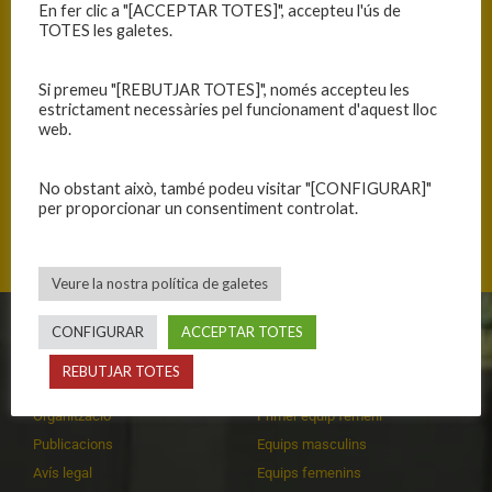
En fer clic a "[ACCEPTAR TOTES]", accepteu l'ús de
TOTES les galetes.
Si premeu "[REBUTJAR TOTES]", només accepteu les
estrictament necessàries pel funcionament d'aquest lloc
web.
No obstant això, també podeu visitar "[CONFIGURAR]"
per proporcionar un consentiment controlat.
Passeig d'Olot, 17006 Girona, Catalunya
Veure la nostra política de galetes
CONFIGURAR
ACCEPTAR TOTES
CLUB
EQUIPS
REBUTJAR TOTES
Història
Primer equip masculí
Organització
Primer equip femení
Publicacions
Equips masculins
Avís legal
Equips femenins