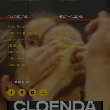
CALENDARIS
INFORMACIONS
Primer Equip Masculí
Actualitat
Primer Equip Femení
Inscripcions
Equips federats
Botiga
C.E. El Vilar
Documentació
Altres equips
Playoff
Categories inferiors
Intranet
Partits a casa
Contacte
SEGUEIX-NOS