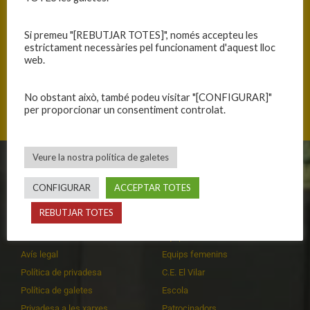
Si premeu "[REBUTJAR TOTES]", només accepteu les
estrictament necessàries pel funcionament d'aquest lloc
web.
Passeig d'Olot, 17006 Girona, Catalunya
No obstant això, també podeu visitar "[CONFIGURAR]"
per proporcionar un consentiment controlat.
Veure la nostra política de galetes
CLUB
EQUIPS
CONFIGURAR
ACCEPTAR TOTES
Història
Primer equip masculí
REBUTJAR TOTES
Organització
Primer equip femení
Publicacions
Equips masculins
Avís legal
Equips femenins
Política de privadesa
C.E. El Vilar
Política de galetes
Escola
Privadesa a les xarxes
Patrocinadors