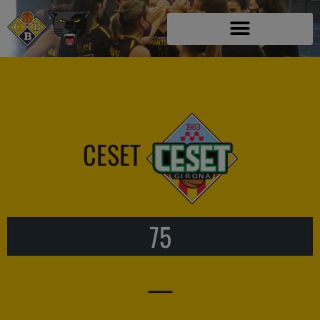
CESET
75
—