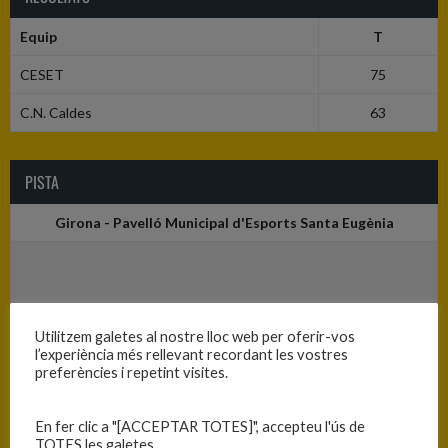
Equip
T
CESET
75
C.N. Caldes
63
PISTA
Girona - Pavelló Municipal d'Esports Santa Eugènia
Utilitzem galetes al nostre lloc web per oferir-vos
l’experiència més rellevant recordant les vostres
preferències i repetint visites.
En fer clic a "[ACCEPTAR TOTES]", accepteu l'ús de
TOTES les galetes.