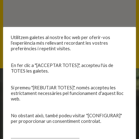
Utilitzem galetes al nostre lloc web per oferir-vos
l’experiència més rellevant recordant les vostres
Passeig de Santa Bàrbara 1, 17300 Blanes, Catalunya
preferències i repetint visites.
En fer clic a "[ACCEPTAR TOTES]", accepteu l'ús de
TOTES les galetes.
CLUB
EQUIPS
Si premeu "[REBUTJAR TOTES]", només accepteu les
estrictament necessàries pel funcionament d'aquest lloc
Història
Primer equip masculí
web.
Organització
Primer equip femení
Publicacions
Equips masculins
No obstant això, també podeu visitar "[CONFIGURAR]"
Avís legal
Equips femenins
per proporcionar un consentiment controlat.
Política de privadesa
C.E. El Vilar
Política de galetes
Escola