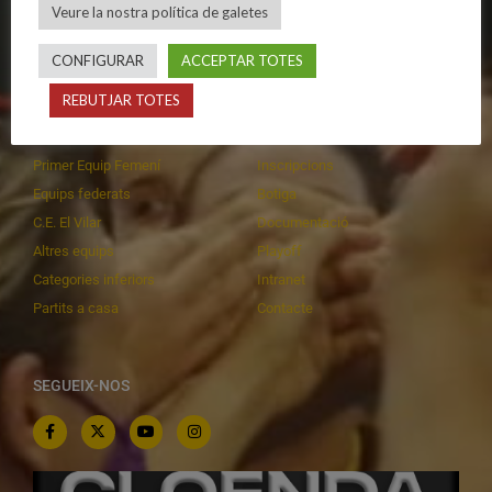
Veure la nostra política de galetes
Privadesa a les xarxes
Patrocinadors
CONFIGURAR
ACCEPTAR TOTES
CALENDARIS
INFORMACIONS
REBUTJAR TOTES
Primer Equip Masculí
Actualitat
Primer Equip Femení
Inscripcions
Equips federats
Botiga
C.E. El Vilar
Documentació
Altres equips
Playoff
Categories inferiors
Intranet
Partits a casa
Contacte
SEGUEIX-NOS