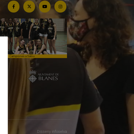
Campiones a Salou
Competim de tu a tu contra el lí
Disseny
infoselva