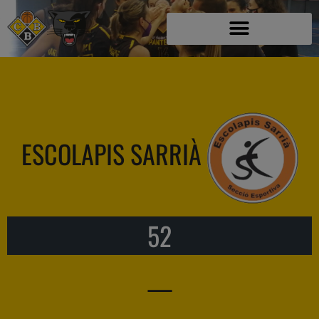
ESCOLAPIS SARRIÀ
52
—