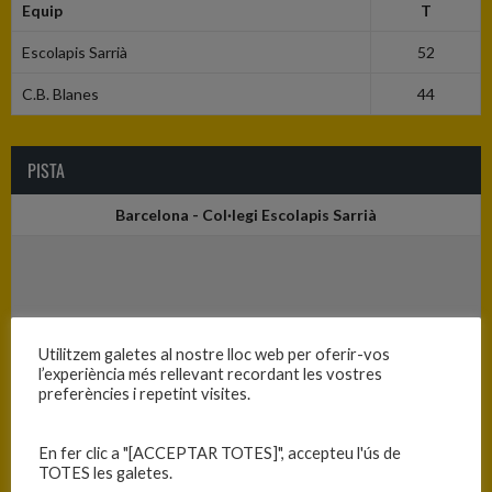
Equip
T
Escolapis Sarrià
52
C.B. Blanes
44
PISTA
Barcelona - Col·legi Escolapis Sarrià
Utilitzem galetes al nostre lloc web per oferir-vos
l’experiència més rellevant recordant les vostres
preferències i repetint visites.
En fer clic a "[ACCEPTAR TOTES]", accepteu l'ús de
TOTES les galetes.