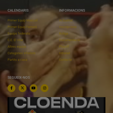
CALENDARIS
INFORMACIONS
Primer Equip Masculí
Actualitat
Primer Equip Femení
Inscripcions
Equips federats
Botiga
C.E. El Vilar
Documentació
Altres equips
Playoff
Categories inferiors
Intranet
Partits a casa
Contacte
SEGUEIX-NOS