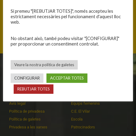
Si premeu "[REBUTJAR TOTES]", només accepteu les
estrictament necessàries pel funcionament d'aquest lloc
web.
Immaculada 25-35, 08017 Barcelona, Catalunya
No obstant això, també podeu visitar "[CONFIGURAR]"
per proporcionar un consentiment controlat.
Veure la nostra política de galetes
CLUB
EQUIPS
CONFIGURAR
ACCEPTAR TOTES
Història
Primer equip masculí
Organització
Primer equip femení
REBUTJAR TOTES
Publicacions
Equips masculins
Avís legal
Equips femenins
Política de privadesa
C.E. El Vilar
Política de galetes
Escola
Privadesa a les xarxes
Patrocinadors