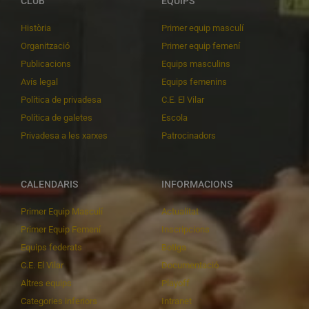
CLUB
EQUIPS
Història
Primer equip masculí
Organització
Primer equip femení
Publicacions
Equips masculins
Avís legal
Equips femenins
Política de privadesa
C.E. El Vilar
Política de galetes
Escola
Privadesa a les xarxes
Patrocinadors
CALENDARIS
INFORMACIONS
Primer Equip Masculí
Actualitat
Primer Equip Femení
Inscripcions
Equips federats
Botiga
C.E. El Vilar
Documentació
Altres equips
Playoff
Categories inferiors
Intranet