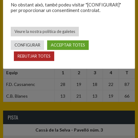
No obstant això, també podeu visitar "[CONFIGURAR]"
INFORMACIÓ
per proporcionar un consentiment controlat.
Data
Hora
Competició
Temporada
Jornada
Veure la nostra política de galetes
28/09/2025
18:00
Sènior B
2025-26
Jornada
masculí
1
CONFIGURAR
ACCEPTAR TOTES
REBUTJAR TOTES
RESULTATS
Equip
1
2
3
4
T
F.D. Cassanenc
28
19
18
22
87
C.B. Blanes
13
21
13
19
66
PISTA
Cassà de la Selva - Pavelló núm. 3