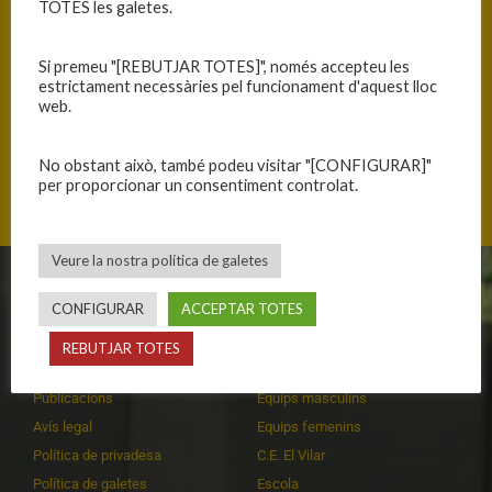
TOTES les galetes.
Si premeu "[REBUTJAR TOTES]", només accepteu les
estrictament necessàries pel funcionament d'aquest lloc
web.
No obstant això, també podeu visitar "[CONFIGURAR]"
Carrer Piscina, 17244 Cassà de la Selva, Catalunya
per proporcionar un consentiment controlat.
Veure la nostra política de galetes
CLUB
EQUIPS
CONFIGURAR
ACCEPTAR TOTES
Història
Primer equip masculí
REBUTJAR TOTES
Organització
Primer equip femení
Publicacions
Equips masculins
Avís legal
Equips femenins
Política de privadesa
C.E. El Vilar
Política de galetes
Escola