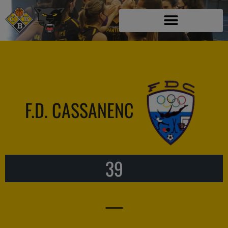
F.D. CASSANENC
39
—