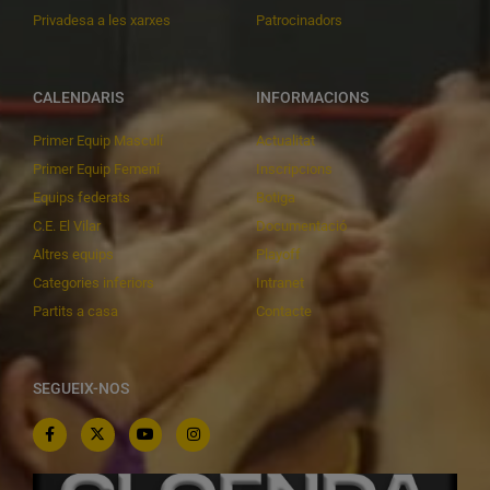
Privadesa a les xarxes
Patrocinadors
CALENDARIS
INFORMACIONS
Primer Equip Masculí
Actualitat
Primer Equip Femení
Inscripcions
Equips federats
Botiga
C.E. El Vilar
Documentació
Altres equips
Playoff
Categories inferiors
Intranet
Partits a casa
Contacte
SEGUEIX-NOS