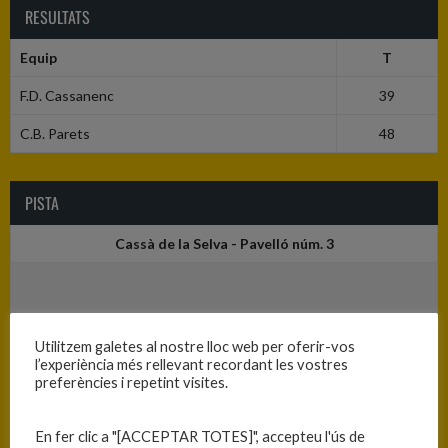
RESULTATS
Equip
T
F.D. Cassanenc
39
C.B. Parets
48
PISTA
Cassà de la Selva - Pavelló núm. 3
Utilitzem galetes al nostre lloc web per oferir-vos
l’experiència més rellevant recordant les vostres
preferències i repetint visites.
En fer clic a "[ACCEPTAR TOTES]", accepteu l'ús de