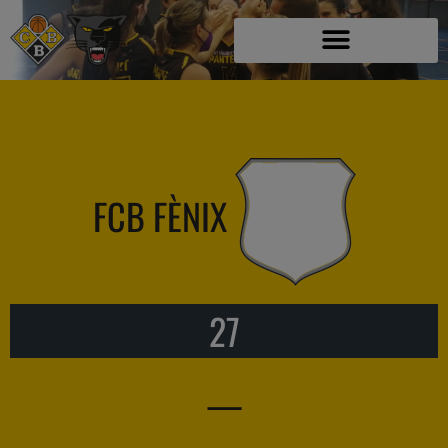
FCB FÈNIX
27
—