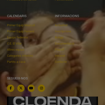
CALENDARIS
INFORMACIONS
Primer Equip Masculí
Actualitat
Primer Equip Femení
Inscripcions
Equips federats
Botiga
C.E. El Vilar
Documentació
Altres equips
Playoff
Categories inferiors
Intranet
Partits a casa
Contacte
SEGUEIX-NOS