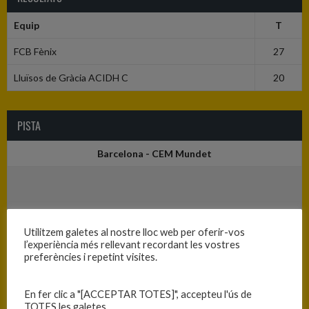
Equip
T
FCB Fènix
27
Lluïsos de Gràcia ACIDH C
20
PISTA
Barcelona - CEM Mundet
Utilitzem galetes al nostre lloc web per oferir-vos
l’experiència més rellevant recordant les vostres
preferències i repetint visites.
En fer clic a "[ACCEPTAR TOTES]", accepteu l'ús de
TOTES les galetes.