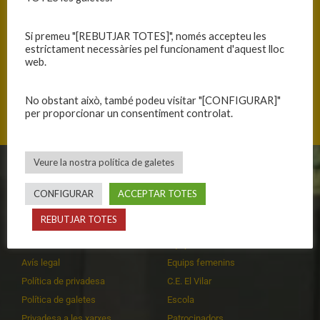
Si premeu "[REBUTJAR TOTES]", només accepteu les
estrictament necessàries pel funcionament d'aquest lloc
web.
Avinguda Artur Mundet, 08001 Barcelona, Catalunya
No obstant això, també podeu visitar "[CONFIGURAR]"
per proporcionar un consentiment controlat.
Veure la nostra política de galetes
CLUB
EQUIPS
CONFIGURAR
ACCEPTAR TOTES
Història
Primer equip masculí
REBUTJAR TOTES
Organització
Primer equip femení
Publicacions
Equips masculins
Avís legal
Equips femenins
Política de privadesa
C.E. El Vilar
Política de galetes
Escola
Privadesa a les xarxes
Patrocinadors