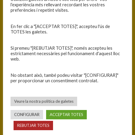
l’experiència més rellevant recordant les vostres
INFORMACIÓ
preferències i repetint visites.
Data
Hora
Competició
Temporada
Jornada
En fer clic a "[ACCEPTAR TOTES]", accepteu l'ús de
09/11/2024
12:00
Cadet C
2024-25
Jornada
TOTES les galetes.
femení 2024-
7
25
Si premeu "[REBUTJAR TOTES]", només accepteu les
estrictament necessàries pel funcionament d'aquest lloc
web.
RESULTATS
No obstant això, també podeu visitar "[CONFIGURAR]"
Equip
T
per proporcionar un consentiment controlat.
FEC Vall del Ter
47
C.B. Blanes
35
Veure la nostra política de galetes
CONFIGURAR
ACCEPTAR TOTES
PISTA
REBUTJAR TOTES
Camprodon - Pavelló Municipal Llandrius