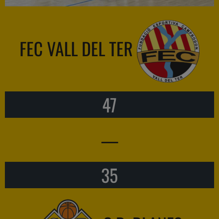
FEC VALL DEL TER
47
—
35