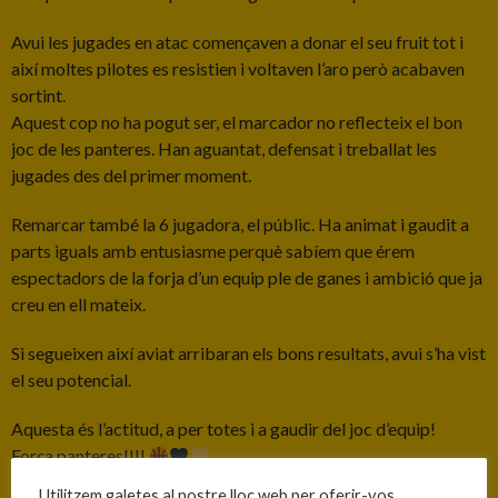
Avui les jugades en atac començaven a donar el seu fruit tot i
així moltes pilotes es resistien i voltaven l’aro però acabaven
sortint.
Aquest cop no ha pogut ser, el marcador no reflecteix el bon
joc de les panteres. Han aguantat, defensat i treballat les
jugades des del primer moment.
Remarcar també la 6 jugadora, el públic. Ha animat i gaudit a
parts iguals amb entusiasme perquè sabíem que érem
espectadors de la forja d’un equip ple de ganes i ambició que ja
creu en ell mateix.
Si segueixen així aviat arribaran els bons resultats, avui s’ha vist
el seu potencial.
Aquesta és l’actitud, a per totes i a gaudir del joc d’equip!
Força panteres!!!!
Utilitzem galetes al nostre lloc web per oferir-vos