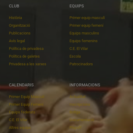
CLUB
EQUIPS
Història
Primer equip masculí
Organització
Primer equip femení
Publicacions
Equips masculins
Avís legal
Equips femenins
Política de privadesa
C.E. El Vilar
Política de galetes
Escola
Privadesa a les xarxes
Patrocinadors
CALENDARIS
INFORMACIONS
Primer Equip Masculí
Actualitat
Primer Equip Femení
Inscripcions
Equips federats
Botiga
C.E. El Vilar
Documentació
Altres equips
Playoff