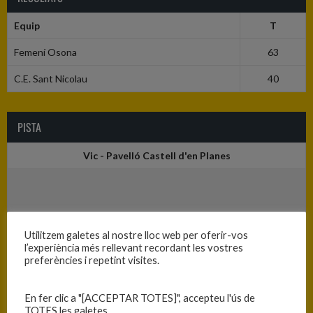
Equip
T
Femení Osona
63
C.E. Sant Nicolau
40
PISTA
Vic - Pavelló Castell d'en Planes
Utilitzem galetes al nostre lloc web per oferir-vos
l’experiència més rellevant recordant les vostres
preferències i repetint visites.
En fer clic a "[ACCEPTAR TOTES]", accepteu l'ús de
TOTES les galetes.