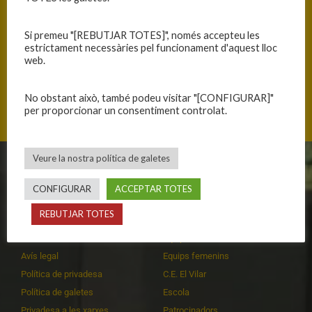
Si premeu "[REBUTJAR TOTES]", només accepteu les
estrictament necessàries pel funcionament d'aquest lloc
web.
Plaça del Pare Millan s/n, 08500 Vic, Catalunya
No obstant això, també podeu visitar "[CONFIGURAR]"
per proporcionar un consentiment controlat.
Veure la nostra política de galetes
CLUB
EQUIPS
CONFIGURAR
ACCEPTAR TOTES
Història
Primer equip masculí
REBUTJAR TOTES
Organització
Primer equip femení
Publicacions
Equips masculins
Avís legal
Equips femenins
Política de privadesa
C.E. El Vilar
Política de galetes
Escola
Privadesa a les xarxes
Patrocinadors