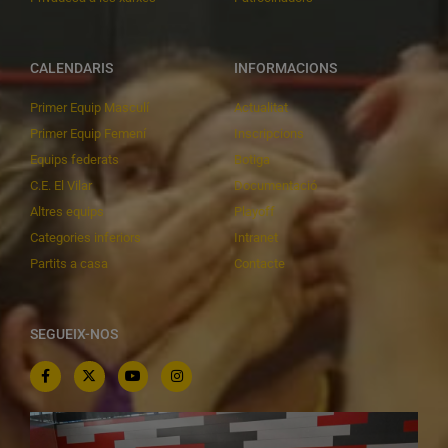
CALENDARIS
INFORMACIONS
Primer Equip Masculí
Actualitat
Primer Equip Femení
Inscripcions
Equips federats
Botiga
C.E. El Vilar
Documentació
Altres equips
Playoff
Categories inferiors
Intranet
Partits a casa
Contacte
SEGUEIX-NOS