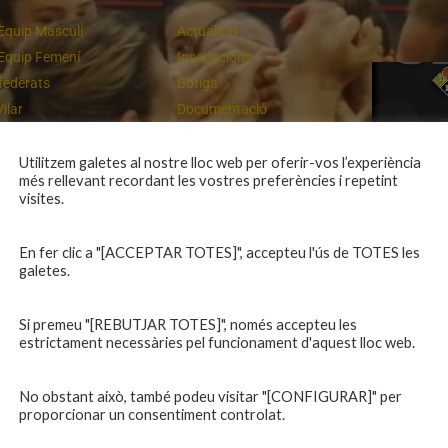
Equip Masculí
Actualitat
Equip Femení
Inscripcions
federats
Botiga
Vilar
Documentació
equips
Playoff
ies inferiors
Intranet
Utilitzem galetes al nostre lloc web per oferir-vos l’experiència
més rellevant recordant les vostres preferències i repetint
 a casa
Contacte
Un final rodó
visites.
En fer clic a "[ACCEPTAR TOTES]", accepteu l'ús de TOTES les
galetes.
Si premeu "[REBUTJAR TOTES]", només accepteu les
estrictament necessàries pel funcionament d'aquest lloc web.
No obstant això, també podeu visitar "[CONFIGURAR]" per
proporcionar un consentiment controlat.