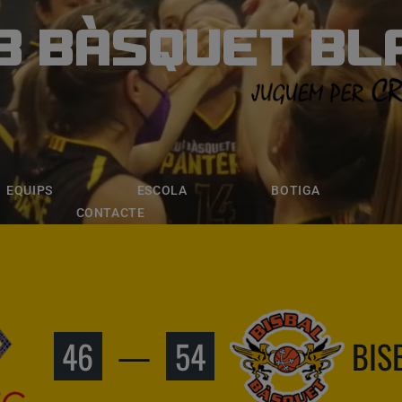
B BÀSQUET BL
ÀSQUET BLANE
ESCOLA
BOTIGA
INSCRIPCI
EQUIPS
ESCOLA
BOTIGA
CONTACTE
46
—
54
BIS