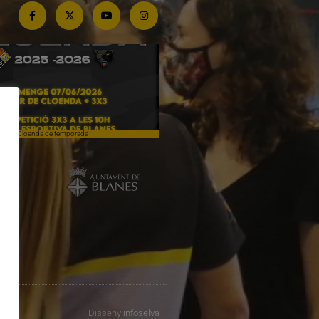
Cloenda de temporada
Campiones a Salou
Disseny
infoselva