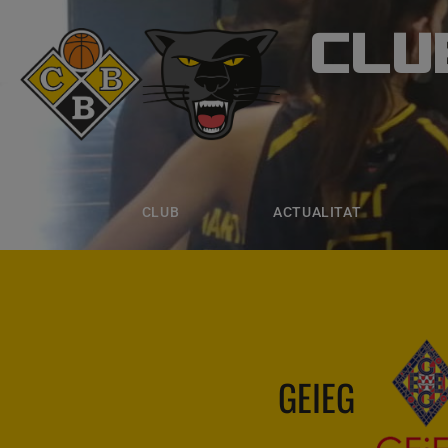
CLU
CLUB B
CLUB
ACTUALITAT
EQUIPS
CLUB
ACTUALITAT
GEIEG