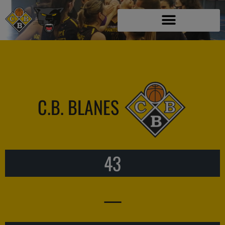
C.B. BLANES
43
—