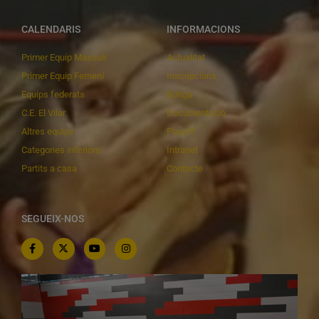
CALENDARIS
INFORMACIONS
Primer Equip Masculí
Actualitat
Primer Equip Femení
Inscripcions
Equips federats
Botiga
C.E. El Vilar
Documentació
Altres equips
Playoff
Categories inferiors
Intranet
Partits a casa
Contacte
SEGUEIX-NOS