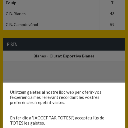
Equip
T
C.B. Blanes
43
C.B. Campdevànol
59
PISTA
Blanes - Ciutat Esportiva Blanes
Utilitzem galetes al nostre lloc web per oferir-vos
l’experiència més rellevant recordant les vostres
preferències i repetint visites.
En fer clic a "[ACCEPTAR TOTES]", accepteu l'ús de
TOTES les galetes.