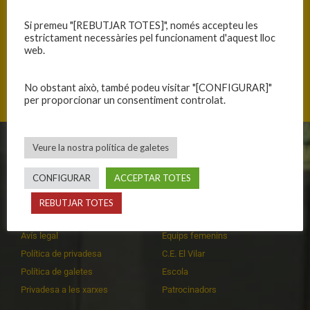
Si premeu "[REBUTJAR TOTES]", només accepteu les
estrictament necessàries pel funcionament d'aquest lloc
web.
Mas Cuní 43, 17300 Blanes, Catalunya
No obstant això, també podeu visitar "[CONFIGURAR]"
per proporcionar un consentiment controlat.
Veure la nostra política de galetes
CLUB
EQUIPS
CONFIGURAR
ACCEPTAR TOTES
Història
Primer equip masculí
Organització
Primer equip femení
REBUTJAR TOTES
Publicacions
Equips masculins
Avís legal
Equips femenins
Política de privadesa
C.E. El Vilar
Política de galetes
Escola
Privadesa a les xarxes
Patrocinadors