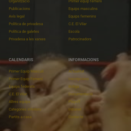
Organització
Primer equip femení
Publicacions
Equips masculins
Avís legal
Equips femenins
Política de privadesa
C.E. El Vilar
Política de galetes
Escola
Privadesa a les xarxes
Patrocinadors
CALENDARIS
INFORMACIONS
Primer Equip Masculí
Actualitat
Primer Equip Femení
Inscripcions
Equips federats
Botiga
C.E. El Vilar
Documentació
Altres equips
Playoff
Categories inferiors
Intranet
Partits a casa
Contacte