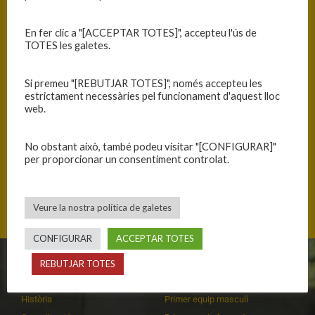
En fer clic a "[ACCEPTAR TOTES]", accepteu l'ús de
TOTES les galetes.
Si premeu "[REBUTJAR TOTES]", només accepteu les
estrictament necessàries pel funcionament d'aquest lloc
web.
No obstant això, també podeu visitar "[CONFIGURAR]"
per proporcionar un consentiment controlat.
Bizkai Kalea 44, 48960 Galdakao, Euskadi
Veure la nostra política de galetes
CONFIGURAR
ACCEPTAR TOTES
REBUTJAR TOTES
CLUB
EQUIPS
Història
Primer equip masculí