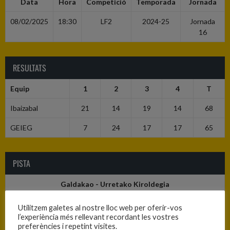
Data
Hora
Competició
Temporada
Jornada
08/02/2025
18:30
LF2
2024-25
Jornada
16
RESULTATS
Equip
1
2
3
4
T
Ibaizabal
21
14
19
14
68
GEIEG
7
24
17
17
65
PISTA
Galdakao - Urretako Kiroldegia
Utilitzem galetes al nostre lloc web per oferir-vos
l’experiència més rellevant recordant les vostres
preferències i repetint visites.