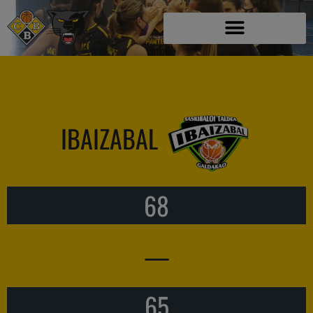
IBAIZABAL
68
—
65