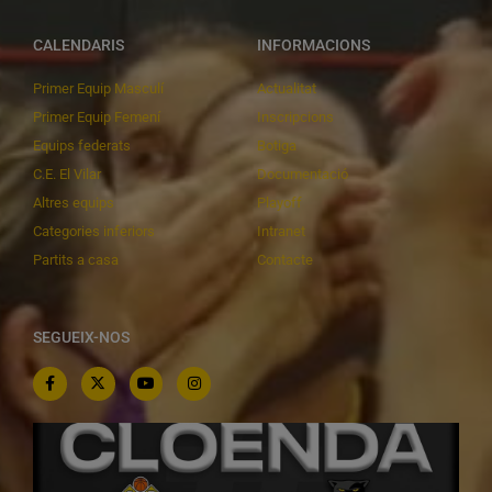
CALENDARIS
INFORMACIONS
Primer Equip Masculí
Actualitat
Primer Equip Femení
Inscripcions
Equips federats
Botiga
C.E. El Vilar
Documentació
Altres equips
Playoff
Categories inferiors
Intranet
Partits a casa
Contacte
SEGUEIX-NOS