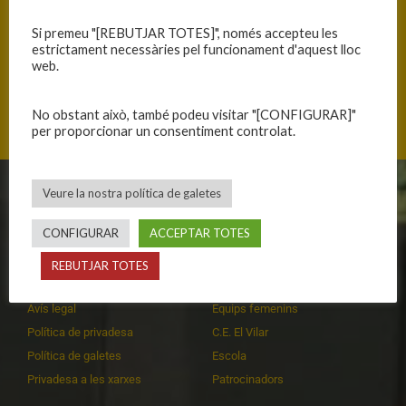
Si premeu "[REBUTJAR TOTES]", només accepteu les
estrictament necessàries pel funcionament d'aquest lloc
web.
Mas Cuní 43, 17300 Blanes, Catalunya
No obstant això, també podeu visitar "[CONFIGURAR]"
per proporcionar un consentiment controlat.
Veure la nostra política de galetes
CLUB
EQUIPS
CONFIGURAR
ACCEPTAR TOTES
Història
Primer equip masculí
Organització
Primer equip femení
REBUTJAR TOTES
Publicacions
Equips masculins
Avís legal
Equips femenins
Política de privadesa
C.E. El Vilar
Política de galetes
Escola
Privadesa a les xarxes
Patrocinadors