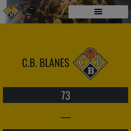
C.B. BLANES
73
—