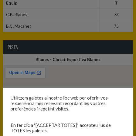
Equip
T
C.B. Blanes
73
B.C. Maçanet
75
PISTA
Blanes - Ciutat Esportiva Blanes
Utilitzem galetes al nostre lloc web per oferir-vos
l’experiència més rellevant recordant les vostres
preferències i repetint visites.
En fer clic a "[ACCEPTAR TOTES]", accepteu l'ús de
TOTES les galetes.