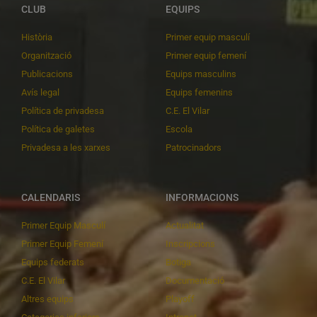
CLUB
EQUIPS
Història
Primer equip masculí
Organització
Primer equip femení
Publicacions
Equips masculins
Avís legal
Equips femenins
Política de privadesa
C.E. El Vilar
Política de galetes
Escola
Privadesa a les xarxes
Patrocinadors
CALENDARIS
INFORMACIONS
Primer Equip Masculí
Actualitat
Primer Equip Femení
Inscripcions
Equips federats
Botiga
C.E. El Vilar
Documentació
Altres equips
Playoff