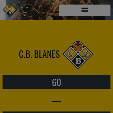
C.B. BLANES
60
—