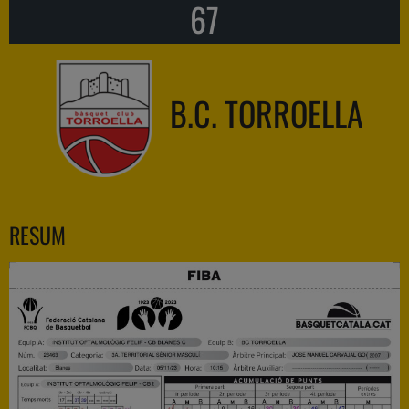
67
B.C. TORROELLA
RESUM