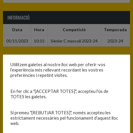
INFORMACIÓ
Data
Hora
Competició
Temporada
05/11/2023
10:15
Sènior C masculí 2023-24
2023-24
RESULTATS
Utilitzem galetes al nostre lloc web per oferir-vos
l’experiència més rellevant recordant les vostres
Equip
T
preferències i repetint visites.
C.B. Blanes
60
En fer clic a "[ACCEPTAR TOTES]", accepteu l'ús de
B.C. Torroella
67
TOTES les galetes.
Si premeu "[REBUTJAR TOTES]", només accepteu les
PISTA
estrictament necessàries pel funcionament d'aquest lloc
web.
Blanes - Ciutat Esportiva Blanes