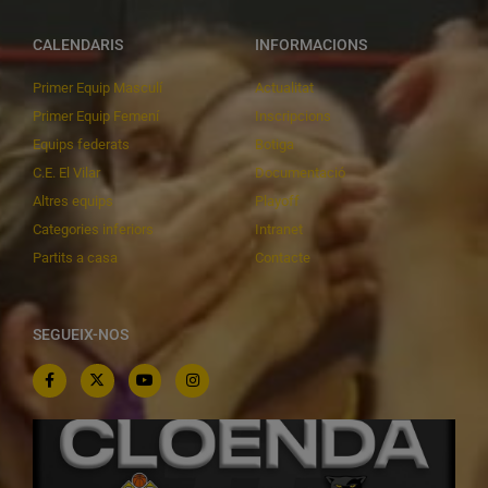
CALENDARIS
INFORMACIONS
Primer Equip Masculí
Actualitat
Primer Equip Femení
Inscripcions
Equips federats
Botiga
C.E. El Vilar
Documentació
Altres equips
Playoff
Categories inferiors
Intranet
Partits a casa
Contacte
SEGUEIX-NOS