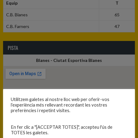
Equip
T
C.B. Blanes
65
C.B. Farners
47
PISTA
Blanes - Ciutat Esportiva Blanes
Utilitzem galetes al nostre lloc web per oferir-vos
l’experiència més rellevant recordant les vostres
preferències i repetint visites.
En fer clic a "[ACCEPTAR TOTES]", accepteu l'ús de
TOTES les galetes.