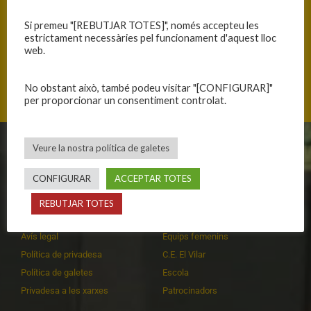
Si premeu "[REBUTJAR TOTES]", només accepteu les
estrictament necessàries pel funcionament d'aquest lloc
web.
Mas Cuní 43, 17300 Blanes, Catalunya
No obstant això, també podeu visitar "[CONFIGURAR]"
per proporcionar un consentiment controlat.
Veure la nostra política de galetes
CLUB
EQUIPS
CONFIGURAR
ACCEPTAR TOTES
Història
Primer equip masculí
Organització
Primer equip femení
REBUTJAR TOTES
Publicacions
Equips masculins
Avís legal
Equips femenins
Política de privadesa
C.E. El Vilar
Política de galetes
Escola
Privadesa a les xarxes
Patrocinadors