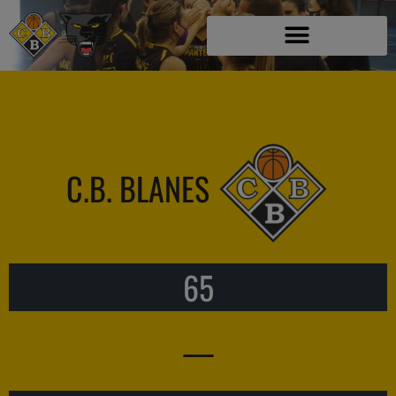
C.B. BLANES
65
—