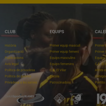
CLUB
EQUIPS
CALE
Història
Primer equip masculí
Primer 
Organització
Primer equip femení
Primer 
Publicacions
Equips masculins
Equips 
Avís legal
Equips femenins
C.E. El 
Política de privadesa
C.E. El Vilar
Altres 
Política de galetes
Escola
Categor
Privadesa a les xarxes
Patrocinadors
Partits
m lluitant pel primer lloc
Molt bona imatge de l'equip