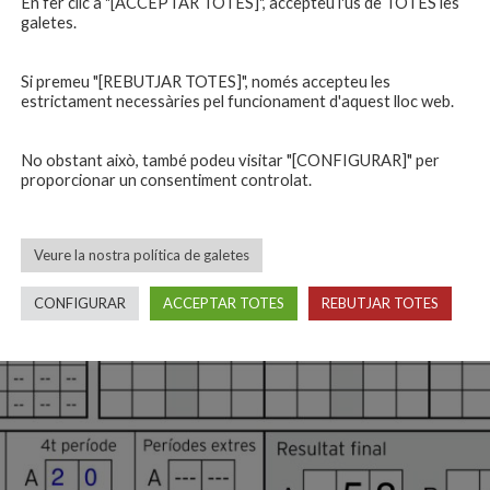
En fer clic a "[ACCEPTAR TOTES]", accepteu l'ús de TOTES les
galetes.
Si premeu "[REBUTJAR TOTES]", només accepteu les
estrictament necessàries pel funcionament d'aquest lloc web.
No obstant això, també podeu visitar "[CONFIGURAR]" per
proporcionar un consentiment controlat.
Veure la nostra política de galetes
CONFIGURAR
ACCEPTAR TOTES
REBUTJAR TOTES