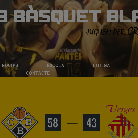
B BÀSQUET BL
ÀSQUET BLANE
ESCOLA
BOTIGA
INSCRIPCI
EQUIPS
ESCOLA
BOTIGA
CONTACTE
58
—
43