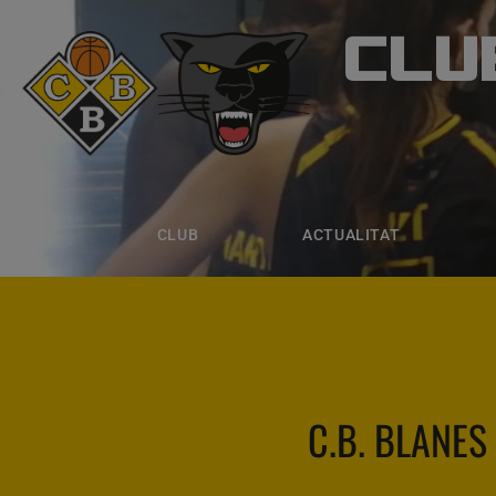
CLU
CLUB B
CLUB
ACTUALITAT
EQUIPS
CLUB
ACTUALITAT
C.B. BLANES