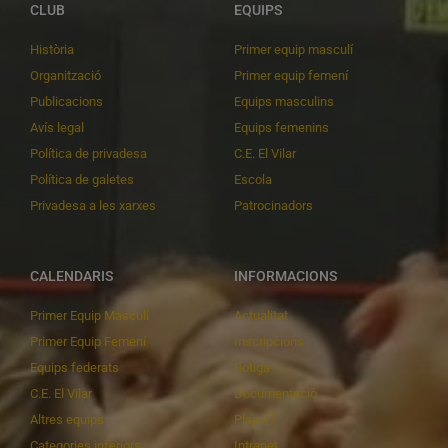
CLUB
EQUIPS
Història
Primer equip masculí
Organització
Primer equip femení
Publicacions
Equips masculins
Avís legal
Equips femenins
Política de privadesa
C.E. El Vilar
Política de galetes
Escola
Privadesa a les xarxes
Patrocinadors
CALENDARIS
INFORMACIONS
Primer Equip Masculí
Actualitat
Primer Equip Femení
Inscripcions
Equips federats
Botiga
C.E. El Vilar
Documentació
Altres equips
Playoff
Categories inferiors
Intranet