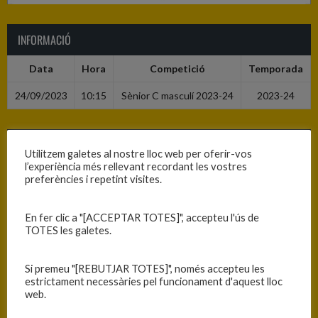
INFORMACIÓ
Data
Hora
Competició
Temporada
24/09/2023
10:15
Sènior C masculí 2023-24
2023-24
RESULTATS
Utilitzem galetes al nostre lloc web per oferir-vos
l’experiència més rellevant recordant les vostres
Equip
T
preferències i repetint visites.
C.B. Blanes
51
En fer clic a "[ACCEPTAR TOTES]", accepteu l'ús de
C.E. Palamós
49
TOTES les galetes.
Si premeu "[REBUTJAR TOTES]", només accepteu les
PISTA
estrictament necessàries pel funcionament d'aquest lloc
web.
Blanes - Ciutat Esportiva Blanes