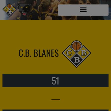
C.B. BLANES
51
—