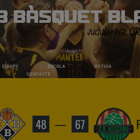
B BÀSQUET BL
ÀSQUET BLANE
ESCOLA
BOTIGA
INSCRIPCI
EQUIPS
ESCOLA
BOTIGA
CONTACTE
48
—
67