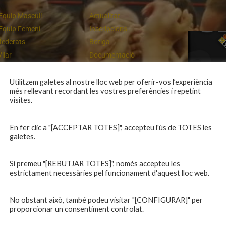
Equip Masculí
Actualitat
Equip Femení
Inscripcions
federats
Botiga
Vilar
Documentació
equips
Playoff
ies inferiors
Intranet
Utilitzem galetes al nostre lloc web per oferir-vos l’experiència
més rellevant recordant les vostres preferències i repetint
 a casa
Contacte
Un final rodó
visites.
En fer clic a "[ACCEPTAR TOTES]", accepteu l'ús de TOTES les
galetes.
Si premeu "[REBUTJAR TOTES]", només accepteu les
estrictament necessàries pel funcionament d'aquest lloc web.
No obstant això, també podeu visitar "[CONFIGURAR]" per
proporcionar un consentiment controlat.