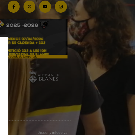
Cloenda de temporada
Campiones a Salou
Disseny
infoselva