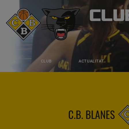
CLU
CLUB B
CLUB
ACTUALITAT
EQUIPS
CLUB
ACTUALITAT
C.B. BLANES