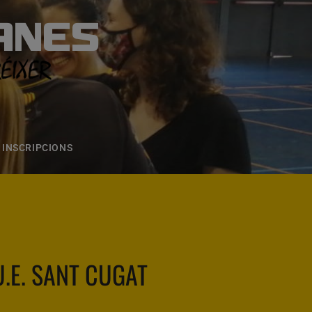
ANES
S
ONS
CONTACTE
INSCRIPCIONS
U.E. SANT CUGAT