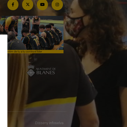
Competim de tu a tu contra el líder
Èpica lluita sense premi
Disseny
infoselva