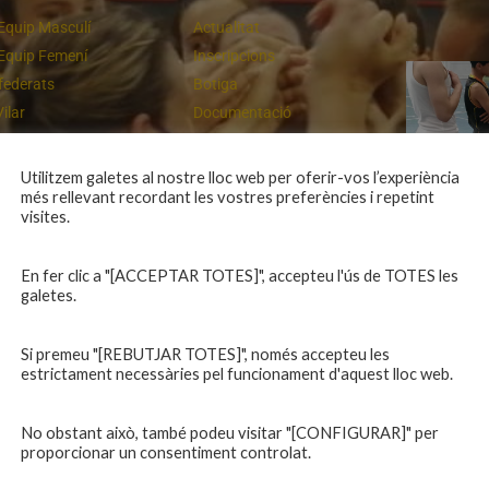
Equip Masculí
Actualitat
Equip Femení
Inscripcions
federats
Botiga
Vilar
Documentació
equips
Playoff
ies inferiors
Intranet
Utilitzem galetes al nostre lloc web per oferir-vos l’experiència
més rellevant recordant les vostres preferències i repetint
 a casa
Contacte
Campiones a Salou
visites.
En fer clic a "[ACCEPTAR TOTES]", accepteu l'ús de TOTES les
galetes.
Si premeu "[REBUTJAR TOTES]", només accepteu les
estrictament necessàries pel funcionament d'aquest lloc web.
No obstant això, també podeu visitar "[CONFIGURAR]" per
proporcionar un consentiment controlat.