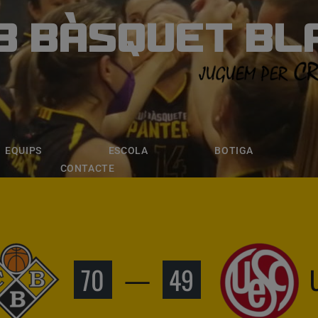
B BÀSQUET BL
ÀSQUET BLANE
ESCOLA
BOTIGA
INSCRIPCI
EQUIPS
ESCOLA
BOTIGA
CONTACTE
70
—
49