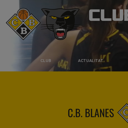
CLU
CLUB B
CLUB
ACTUALITAT
EQUIPS
CLUB
ACTUALITAT
C.B. BLANES