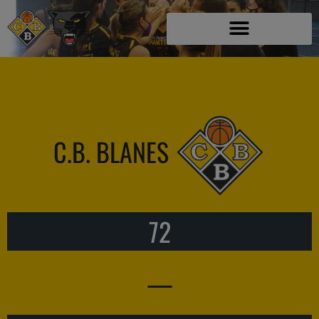
C.B. BLANES
72
—