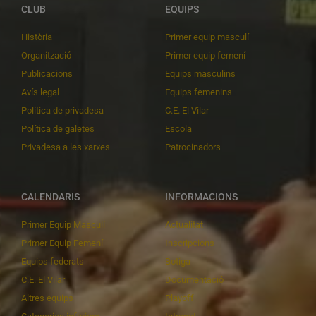
CLUB
EQUIPS
Història
Primer equip masculí
Organització
Primer equip femení
Publicacions
Equips masculins
Avís legal
Equips femenins
Política de privadesa
C.E. El Vilar
Política de galetes
Escola
Privadesa a les xarxes
Patrocinadors
CALENDARIS
INFORMACIONS
Primer Equip Masculí
Actualitat
Primer Equip Femení
Inscripcions
Equips federats
Botiga
C.E. El Vilar
Documentació
Altres equips
Playoff