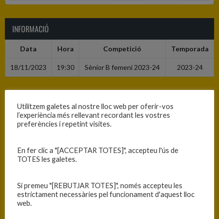
INFORMACIÓ
Data
Hora
Competició
Temporada
18/11/2023
19:30
Sènior B femení 2023-24
2023-24
RESULTATS
Utilitzem galetes al nostre lloc web per oferir-vos
l’experiència més rellevant recordant les vostres
Equip
T
preferències i repetint visites.
C.B. Blanes
72
En fer clic a "[ACCEPTAR TOTES]", accepteu l'ús de
CEEB Tordera
21
TOTES les galetes.
Si premeu "[REBUTJAR TOTES]", només accepteu les
PISTA
estrictament necessàries pel funcionament d'aquest lloc
web.
Blanes - Ciutat Esportiva Blanes