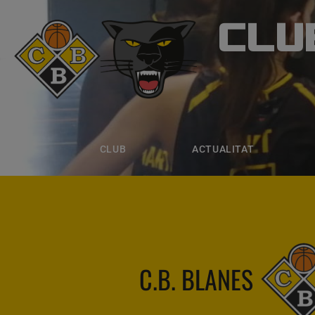
CLU
CLUB B
CLUB
ACTUALITAT
EQUIPS
CLUB
ACTUALITAT
C.B. BLANES