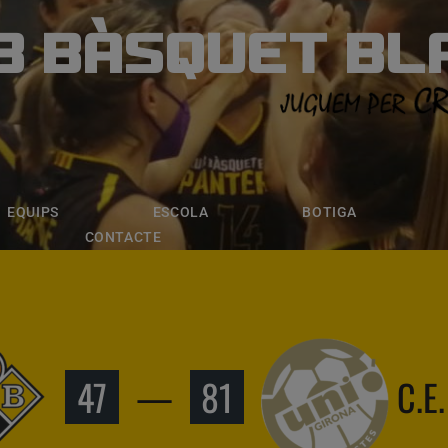
B BÀSQUET BL
ÀSQUET BLANE
ESCOLA
BOTIGA
INSCRIPCI
EQUIPS
ESCOLA
BOTIGA
CONTACTE
47
—
81
C.E