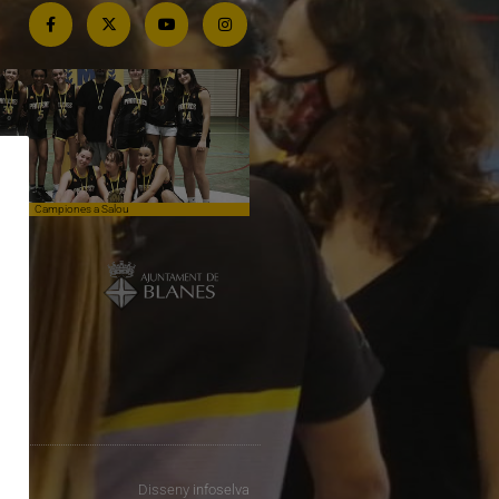
Campiones a Salou
Competim de tu a tu contra el lí
Disseny
infoselva