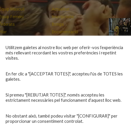
Equip Masculí
Actualitat
Equip Femení
Inscripcions
federats
Botiga
Vilar
Documentació
equips
Playoff
ies inferiors
Intranet
Utilitzem galetes al nostre lloc web per oferir-vos l’experiència
més rellevant recordant les vostres preferències i repetint
 a casa
Contacte
Cloenda de temporada
visites.
En fer clic a "[ACCEPTAR TOTES]", accepteu l'ús de TOTES les
galetes.
Si premeu "[REBUTJAR TOTES]", només accepteu les
estrictament necessàries pel funcionament d'aquest lloc web.
No obstant això, també podeu visitar "[CONFIGURAR]" per
proporcionar un consentiment controlat.