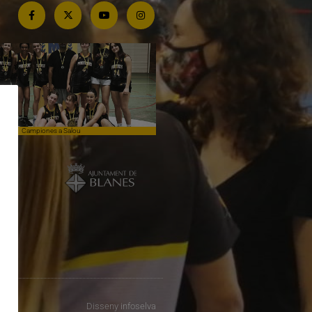
Campiones a Salou
Competim de tu a tu contra el lí
Disseny
infoselva