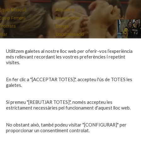
Equip Masculí
Actualitat
Equip Femení
Inscripcions
federats
Botiga
Vilar
Documentació
equips
Playoff
ies inferiors
Intranet
Utilitzem galetes al nostre lloc web per oferir-vos l’experiència
més rellevant recordant les vostres preferències i repetint
 a casa
Contacte
Cloenda de temporada
visites.
En fer clic a "[ACCEPTAR TOTES]", accepteu l'ús de TOTES les
galetes.
Si premeu "[REBUTJAR TOTES]", només accepteu les
estrictament necessàries pel funcionament d'aquest lloc web.
No obstant això, també podeu visitar "[CONFIGURAR]" per
proporcionar un consentiment controlat.