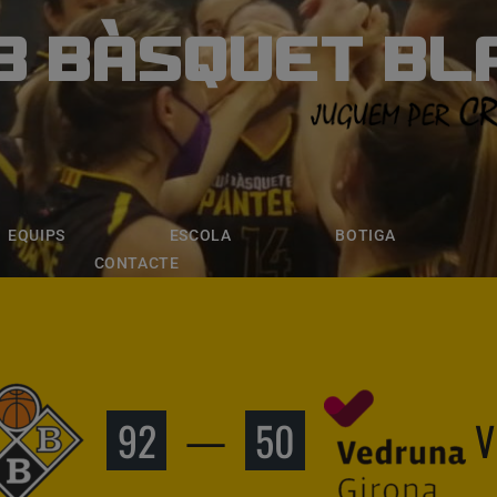
B BÀSQUET BL
ÀSQUET BLANE
ESCOLA
BOTIGA
INSCRIPCI
EQUIPS
ESCOLA
BOTIGA
CONTACTE
92
—
50
V