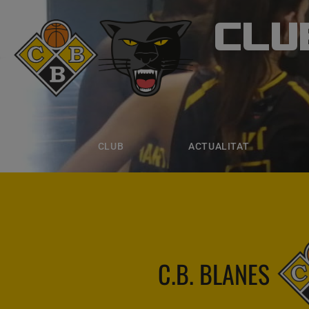
CLU
CLUB B
CLUB
ACTUALITAT
EQUIPS
CLUB
ACTUALITAT
C.B. BLANES