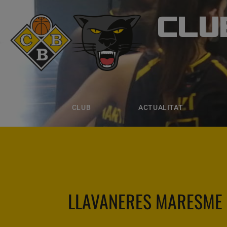
CLU
CLUB B
CLUB
ACTUALITAT
EQUIPS
CLUB
ACTUALITAT
LLAVANERES MARESME