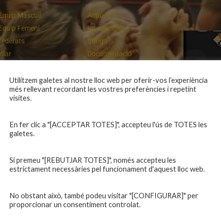
Equip Masculí
Actualitat
Equip Femení
Inscripcions
federats
Botiga
Vilar
Documentació
equips
Playoff
ies inferiors
Intranet
Utilitzem galetes al nostre lloc web per oferir-vos l’experiència
més rellevant recordant les vostres preferències i repetint
 a casa
Contacte
Un final rodó
visites.
En fer clic a "[ACCEPTAR TOTES]", accepteu l'ús de TOTES les
galetes.
Si premeu "[REBUTJAR TOTES]", només accepteu les
estrictament necessàries pel funcionament d'aquest lloc web.
No obstant això, també podeu visitar "[CONFIGURAR]" per
proporcionar un consentiment controlat.