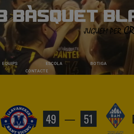
B BÀSQUET BL
ÀSQUET BLANE
ESCOLA
BOTIGA
INSCRIPCI
EQUIPS
ESCOLA
BOTIGA
CONTACTE
49
—
51