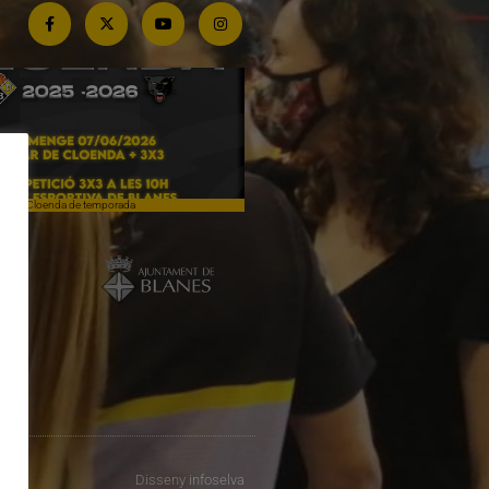
Cloenda de temporada
Campiones a Salou
Disseny
infoselva